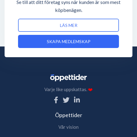
Se till att ditt företag syns när kunden är som mest
köpbenägen.
LÄS MER
SKAPA MEDLEMSKAP
Varje like uppskattas.
❤️
Öppettider
Vår vision