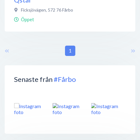
Ficksjövägen
,
572 76
Fårbo
Öppet
1
Senaste från
#Fårbo