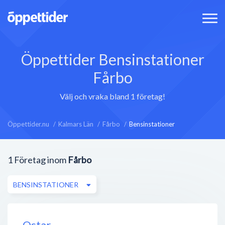
Öppettider Bensinstationer
Fårbo
Välj och vraka bland 1 företag!
Öppettider.nu
Kalmars Län
Fårbo
Bensinstationer
1
Företag inom
Fårbo
BENSINSTATIONER
Qstar