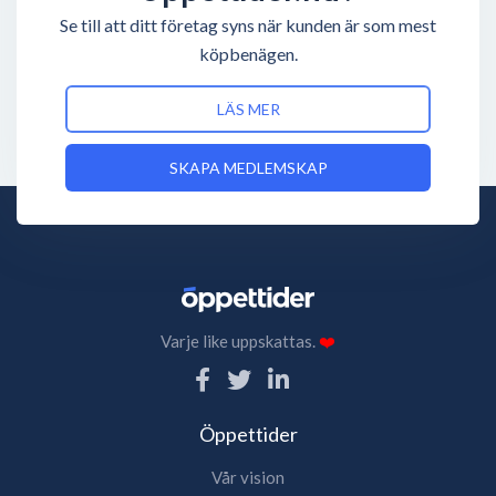
Se till att ditt företag syns när kunden är som mest
köpbenägen.
LÄS MER
SKAPA MEDLEMSKAP
Varje like uppskattas.
❤️
Öppettider
Vår vision