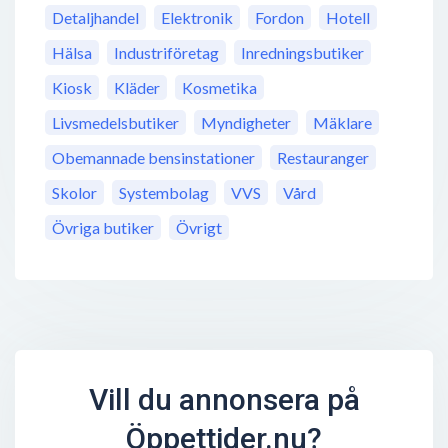
Detaljhandel
Elektronik
Fordon
Hotell
Hälsa
Industriföretag
Inredningsbutiker
Kiosk
Kläder
Kosmetika
Livsmedelsbutiker
Myndigheter
Mäklare
Obemannade bensinstationer
Restauranger
Skolor
Systembolag
VVS
Vård
Övriga butiker
Övrigt
Vill du annonsera på
Öppettider.nu?