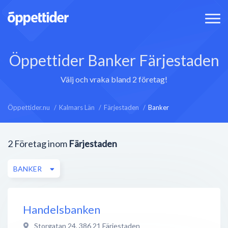
Öppettider Banker Färjestaden
Välj och vraka bland 2 företag!
Öppettider.nu
Kalmars Län
Färjestaden
Banker
2
Företag inom
Färjestaden
BANKER
Handelsbanken
Storgatan 24
,
386 21
Färjestaden