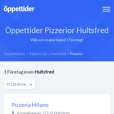
Öppettider Pizzerior Hultsfred
Välj och vraka bland 1 företag!
Öppettider.nu
Kalmars Län
Hultsfred
Pizzerior
1
Företag inom
Hultsfred
PIZZERIOR
Pizzeria Milano
Aspedalsgatan
,
577 32
Hultsfred