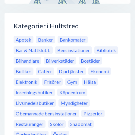
Kategorier i Hultsfred
Apotek
Banker
Bankomater
Bar & Nattklubb
Bensinstationer
Bibliotek
Bilhandlare
Bilverkstäder
Bostäder
Butiker
Caféer
Djurtjänster
Ekonomi
Elektronik
Frisörer
Gym
Hälsa
Inredningsbutiker
Köpcentrum
Livsmedelsbutiker
Myndigheter
Obemannade bensinstationer
Pizzerior
Restauranger
Skolor
Snabbmat
Övriga butiker
Övrigt