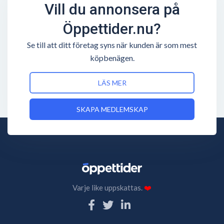
Vill du annonsera på
Öppettider.nu?
Se till att ditt företag syns när kunden är som mest
köpbenägen.
LÄS MER
SKAPA MEDLEMSKAP
Varje like uppskattas.
❤️