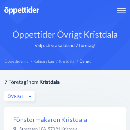
Öppettider Övrigt Kristdala
Välj och vraka bland 7 företag!
Öppettider.nu
Kalmars Län
Kristdala
Övrigt
7
Företag inom
Kristdala
ÖVRIGT
Fönstermakaren Kristdala
Storgatan 10A
,
570 91
Kristdala