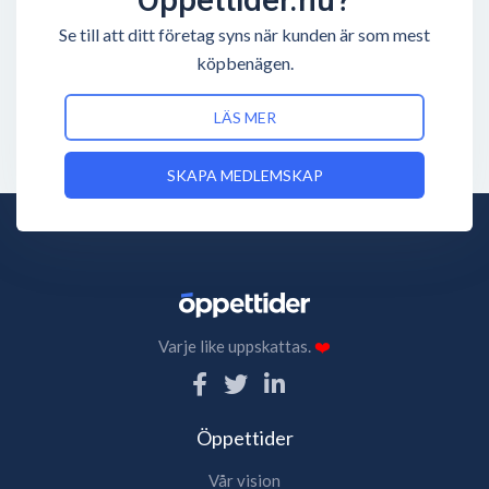
Se till att ditt företag syns när kunden är som mest
köpbenägen.
LÄS MER
SKAPA MEDLEMSKAP
Varje like uppskattas.
❤️
Öppettider
Vår vision