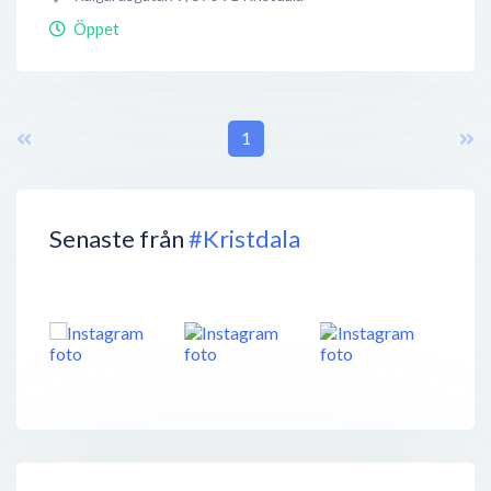
Öppet
1
Senaste från
#Kristdala