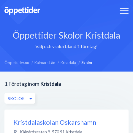
Öppettider Skolor Kristdala
Välj och vraka bland 1 företag!
Öppettider.nu
Kalmars Län
Kristdala
Skolor
1
Företag inom
Kristdala
SKOLOR
Kristdalaskolan Oskarshamn
Kålgårdsgatan 9
,
570 91
Kristdala