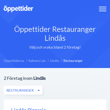
Öppettider Restauranger
Lindås
Välj och vraka bland 2 företag!
Öppettider.nu
Kalmars Län
Lindås
Restauranger
2
Företag inom
Lindås
RESTAURANGER
Lindås Pizzeria