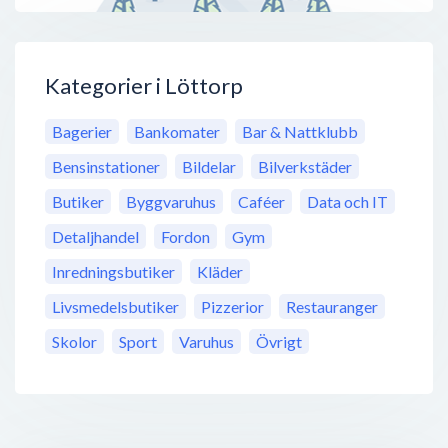
Kategorier i Löttorp
Bagerier
Bankomater
Bar & Nattklubb
Bensinstationer
Bildelar
Bilverkstäder
Butiker
Byggvaruhus
Caféer
Data och IT
Detaljhandel
Fordon
Gym
Inredningsbutiker
Kläder
Livsmedelsbutiker
Pizzerior
Restauranger
Skolor
Sport
Varuhus
Övrigt