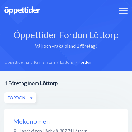
Öppettider Fordon Löttorp
Välj och vraka bland 1 företag!
Öppettider.nu
Kalmars Län
Löttorp
Fordon
1
Företag inom
Löttorp
FORDON
Mekonomen
Landsvägen Högby 8
,
387 71
Löttorp