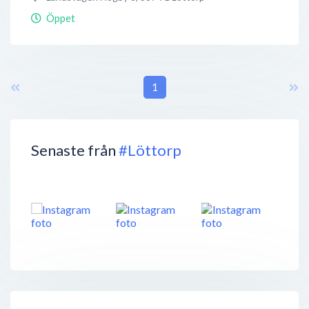
Öppet
1
Senaste från
#Löttorp