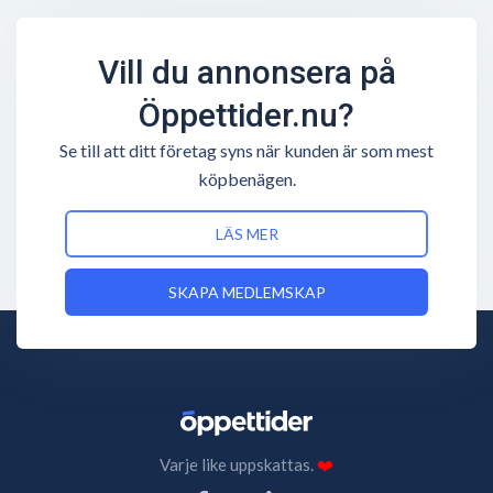
Vill du annonsera på
Öppettider.nu?
Se till att ditt företag syns när kunden är som mest
köpbenägen.
LÄS MER
SKAPA MEDLEMSKAP
Varje like uppskattas.
❤️