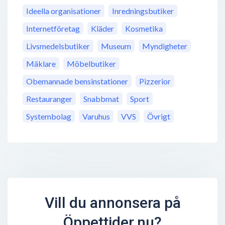
Ideella organisationer
Inredningsbutiker
Internetföretag
Kläder
Kosmetika
Livsmedelsbutiker
Museum
Myndigheter
Mäklare
Möbelbutiker
Obemannade bensinstationer
Pizzerior
Restauranger
Snabbmat
Sport
Systembolag
Varuhus
VVS
Övrigt
Vill du annonsera på
Öppettider.nu?