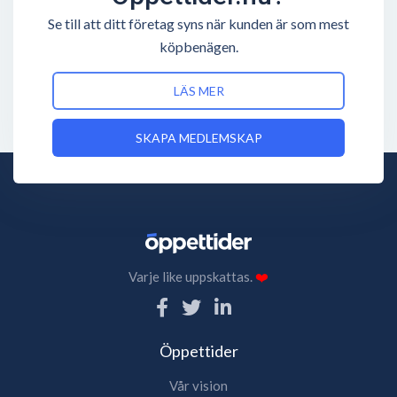
Se till att ditt företag syns när kunden är som mest
köpbenägen.
LÄS MER
SKAPA MEDLEMSKAP
Varje like uppskattas.
❤️
Öppettider
Vår vision