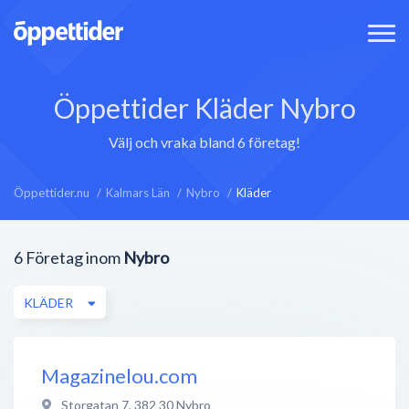
Öppettider Kläder Nybro
Välj och vraka bland 6 företag!
Öppettider.nu
Kalmars Län
Nybro
Kläder
6
Företag inom
Nybro
KLÄDER
Magazinelou.com
Storgatan 7
,
382 30
Nybro