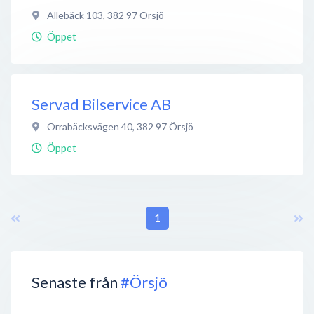
Ällebäck 103
,
382 97
Örsjö
Öppet
Servad Bilservice AB
Orrabäcksvägen 40
,
382 97
Örsjö
Öppet
1
Senaste från
#Örsjö