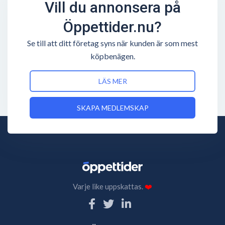
Vill du annonsera på
Öppettider.nu?
Se till att ditt företag syns när kunden är som mest
köpbenägen.
LÄS MER
SKAPA MEDLEMSKAP
Varje like uppskattas.
❤️