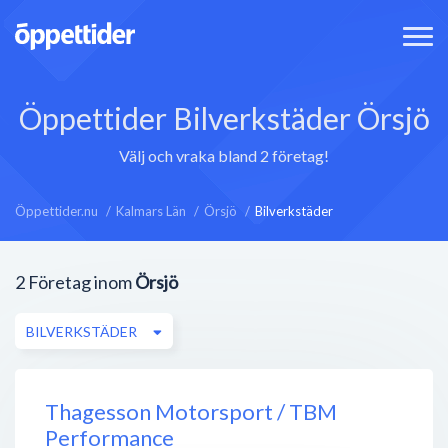
Öppettider Bilverkstäder Örsjö
Välj och vraka bland 2 företag!
Öppettider.nu
Kalmars Län
Örsjö
Bilverkstäder
2
Företag inom
Örsjö
BILVERKSTÄDER
Thagesson Motorsport / TBM
Performance