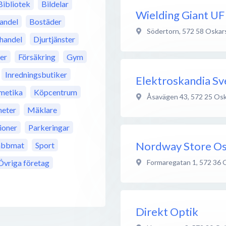
Bibliotek
Bildelar
Wielding Giant UF
andel
Bostäder
Södertorn
,
572 58
Oskar
jhandel
Djurtjänster
rer
Försäkring
Gym
Inredningsbutiker
Elektroskandia Sv
metika
Köpcentrum
Åsavägen 43
,
572 25
Osk
eter
Mäklare
ioner
Parkeringar
Nordway Store O
abbmat
Sport
Formaregatan 1
,
572 36
Övriga företag
Direkt Optik