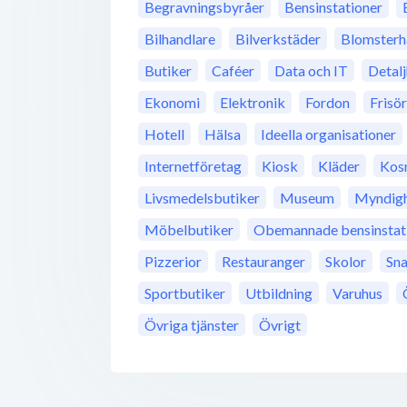
Begravningsbyråer
Bensinstationer
Bilhandlare
Bilverkstäder
Blomsterh
Butiker
Caféer
Data och IT
Detal
Ekonomi
Elektronik
Fordon
Frisö
Hotell
Hälsa
Ideella organisationer
Internetföretag
Kiosk
Kläder
Kos
Livsmedelsbutiker
Museum
Myndigh
Möbelbutiker
Obemannade bensinstat
Pizzerior
Restauranger
Skolor
Sn
Sportbutiker
Utbildning
Varuhus
Övriga tjänster
Övrigt