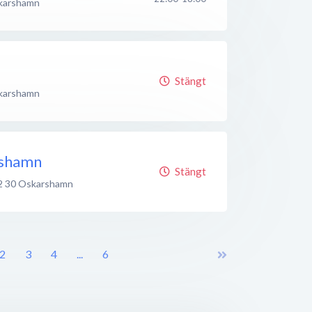
karshamn
Stängt
karshamn
rshamn
Stängt
2 30
Oskarshamn
2
3
4
...
6