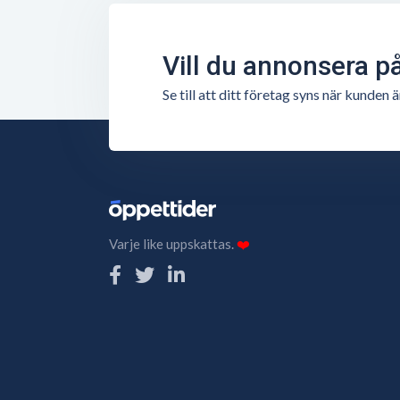
Vill du annonsera p
Se till att ditt företag syns när kunde
Varje like uppskattas.
❤️