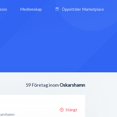
ision
Medlemskap
Öppettider Marketplace
59
Företag inom
Oskarshamn
Stängt
karshamn