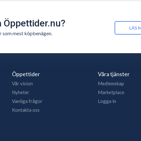
å Öppettider.nu?
LÄS 
n är som mest köpbenägen.
Öppettider
Våra tjänster
Vår vision
Medlemskap
Nyheter
Marketplace
Vanliga frågor
Logga in
Kontakta oss