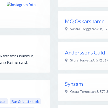
MQ Oskarshamn
Västra Torggatan 3 B
,
57
Anderssons Guld
 Oskarshamns kommun,
Stora Torget 2A
,
572 31
norra Kalmarsund.
Synsam
Östra Torggatan 3
,
572 
ter
Bar & Nattklubb