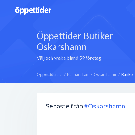
Öppettider Butiker
Oskarshamn
Välj och vraka bland 59 företag!
Öppettider.nu
Kalmars Län
Oskarshamn
Butiker
Senaste från
#Oskarshamn