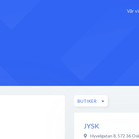
Vår v
BUTIKER
JYSK
Hyvelgatan 8
,
572 36
Os