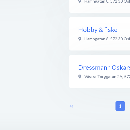
Hamngatan 8
,
572 30
Os
Hobby & fiske
Hamngatan 8
,
572 30
Os
Dressmann Oska
Västra Torggatan 2A
,
57
1