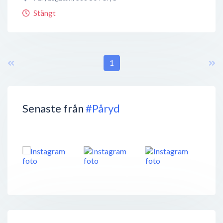
Stängt
1
Senaste från
#Påryd