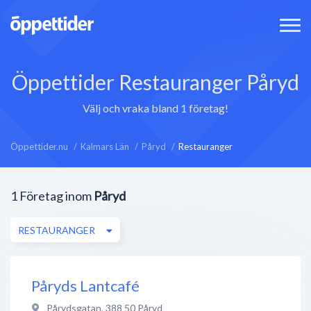
Öppettider Restauranger Påryd
Välj och vraka bland 1 företag!
Öppettider.nu
Kalmars Län
Påryd
Restauranger
1
Företag inom
Påryd
RESTAURANGER
Påryds Lantcafé
Pårydsgatan
,
388 50
Påryd