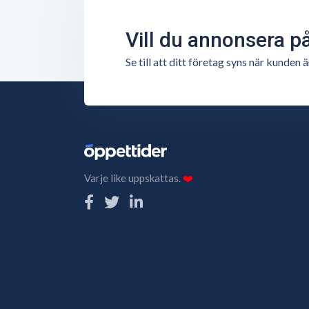
Vill du annonsera p
Se till att ditt företag syns när kunde
Varje like uppskattas.
❤️