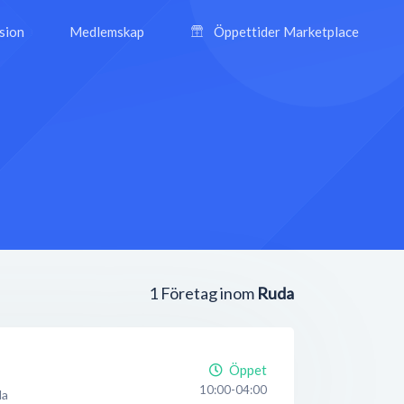
ision
Medlemskap
Öppettider Marketplace
1
Företag inom
Ruda
Öppet
10:00-04:00
da