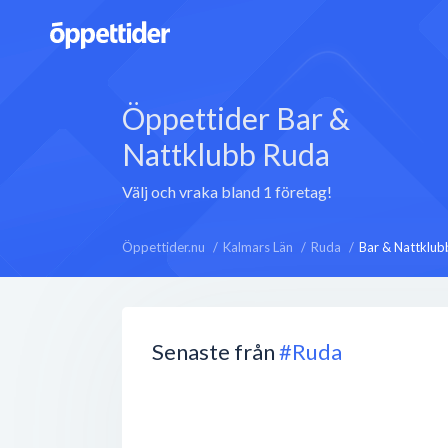
Öppettider Bar &
Nattklubb Ruda
Välj och vraka bland 1 företag!
Öppettider.nu
Kalmars Län
Ruda
Bar & Nattklub
Senaste från
#Ruda