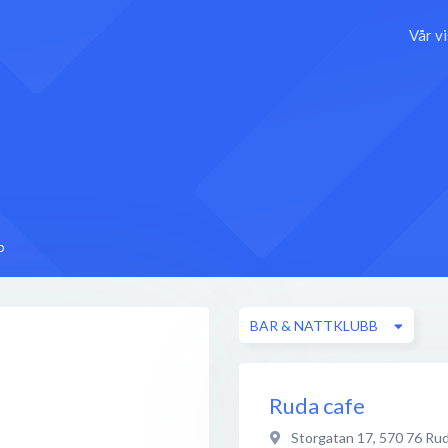
Vår v
b
BAR & NATTKLUBB
Ruda cafe
Storgatan 17
,
570 76
Ru