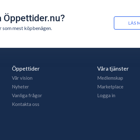
å Öppettider.nu?
LÄS 
n är som mest köpbenägen.
Öppettider
Våra tjänster
Vår vision
Medlemskap
Nyheter
Marketplace
Vanliga frågor
Logga in
Kontakta oss