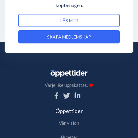
köpbenägen.
LÄS MER
SKAPA MEDLEMSKAP
Varje like uppskattas.
❤️
Öppettider
Vår vision
Nyheter