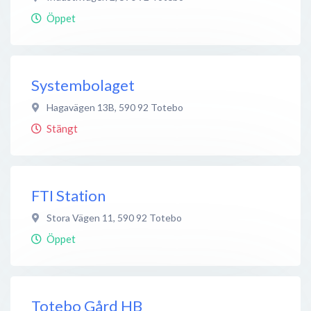
Öppet
Systembolaget
Hagavägen 13B
,
590 92
Totebo
Stängt
FTI Station
Stora Vägen 11
,
590 92
Totebo
Öppet
Totebo Gård HB