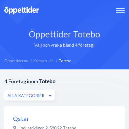
Öppettider Totebo
Välj och vraka bland 4 företag!
Öppettider.nu
Kalmars Län
Totebo
4
Företag inom
Totebo
ALLA KATEGORIER
Qstar
Industrivägen 2
,
590 92
Totebo