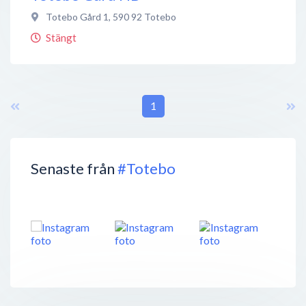
Totebo Gård 1
,
590 92
Totebo
Stängt
1
Senaste från
#Totebo