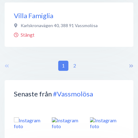
Villa Famiglia
Karlskronavägen 40
,
388 91
Vassmolösa
Stängt
1
2
Senaste från
#Vassmolösa