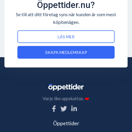
Öppettider.nu?
Se till att ditt företag syns när kunden är som mest
köpbenägen.
LÄS MER
SKAPA MEDLEMSKAP
Varje like uppskattas.
❤️
Öppettider