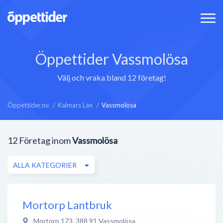
Öppettider Vassmolösa
Välj och vraka bland 12 företag!
Öppettider.nu
Kalmars Län
Vassmolösa
12
Företag inom
Vassmolösa
ALLA KATEGORIER
Mortorp Lantbruk
Mortorp 173
,
388 91
Vassmolösa