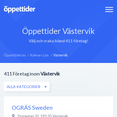
Öppettider Västervik
Välj och vraka bland 411 företag!
Öppettider.nu
Kalmars Län
Västervik
411
Företag inom
Västervik
ALLA KATEGORIER
OGRÄS Sweden
Storgatan 32
,
593 33
Västervik