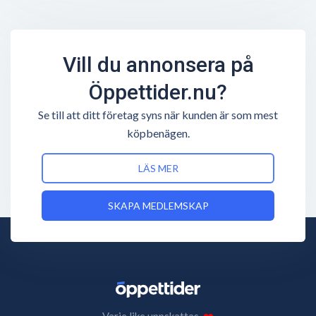
Vill du annonsera på
Öppettider.nu?
Se till att ditt företag syns när kunden är som mest
köpbenägen.
LÄS MER
SKAPA MEDLEMSKAP
Varje like uppskattas.
❤️