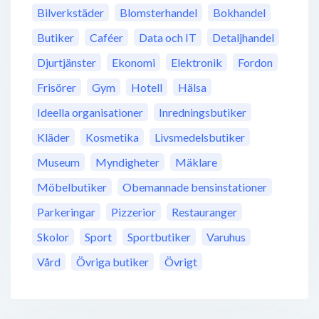
Bilverkstäder
Blomsterhandel
Bokhandel
Butiker
Caféer
Data och IT
Detaljhandel
Djurtjänster
Ekonomi
Elektronik
Fordon
Frisörer
Gym
Hotell
Hälsa
Ideella organisationer
Inredningsbutiker
Kläder
Kosmetika
Livsmedelsbutiker
Museum
Myndigheter
Mäklare
Möbelbutiker
Obemannade bensinstationer
Parkeringar
Pizzerior
Restauranger
Skolor
Sport
Sportbutiker
Varuhus
Vård
Övriga butiker
Övrigt