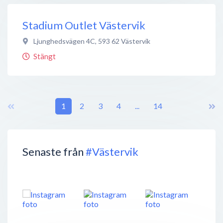
Stadium Outlet Västervik
Ljunghedsvägen 4C
,
593 62
Västervik
Stängt
1
2
3
4
...
14
Senaste från
#Västervik