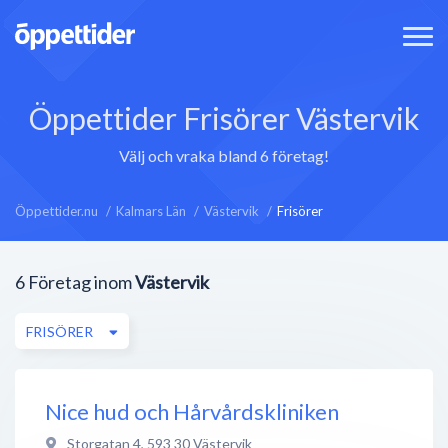
Öppettider Frisörer Västervik
Välj och vraka bland 6 företag!
Öppettider.nu
Kalmars Län
Västervik
Frisörer
6
Företag inom
Västervik
FRISÖRER
Nice hud och Hårvårdskliniken
Storgatan 4
,
593 30
Västervik