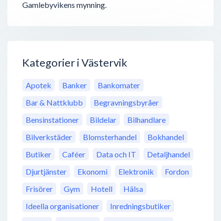
Gamlebyvikens mynning.
Kategorier i Västervik
Apotek
Banker
Bankomater
Bar & Nattklubb
Begravningsbyråer
Bensinstationer
Bildelar
Bilhandlare
Bilverkstäder
Blomsterhandel
Bokhandel
Butiker
Caféer
Data och IT
Detaljhandel
Djurtjänster
Ekonomi
Elektronik
Fordon
Frisörer
Gym
Hotell
Hälsa
Ideella organisationer
Inredningsbutiker