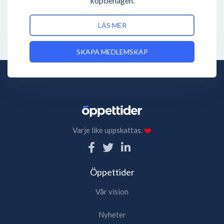
köpbenägen.
LÄS MER
SKAPA MEDLEMSKAP
Varje like uppskattas.
❤️
Öppettider
Vår vision
Nyheter