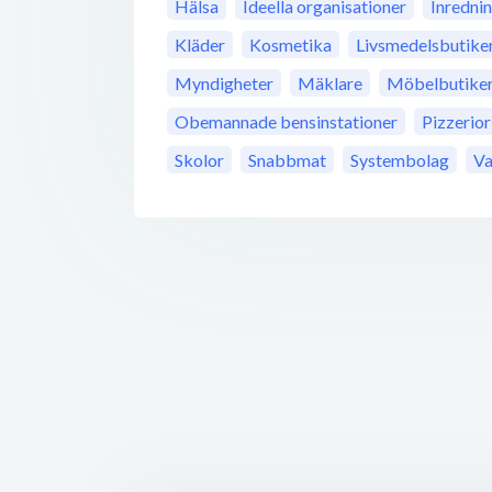
Hälsa
Ideella organisationer
Inredni
Kläder
Kosmetika
Livsmedelsbutike
Myndigheter
Mäklare
Möbelbutike
Obemannade bensinstationer
Pizzerior
Skolor
Snabbmat
Systembolag
Va