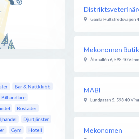
Distriktsveterin
Gamla Hultsfredsvägen 
Mekonomen Buti
Åbroallén 6
,
598 40
Vimm
ter
Bar & Nattklubb
MABI
Bilhandlare
Lundgatan 5
,
598 40
Vim
ndel
Bostäder
ljhandel
Djurtjänster
Mekonomen
rer
Gym
Hotell