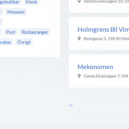
Vattenverksvägen 10
,
59
ngsbutiker
Kiosk
r
Museum
r
Holmgrens Bil Vi
Post
Restauranger
Blomgatan 5
,
598 40
Vim
ruhus
Övrigt
Mekonomen
Gamla Eksjövägen 7
,
598