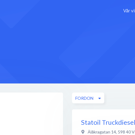
Vår v
FORDON
Statoil Truckdies
Älåkragatan 14
,
598 40
V