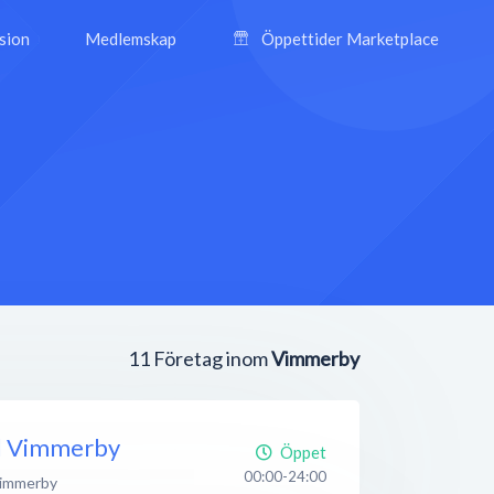
ision
Medlemskap
Öppettider Marketplace
11
Företag inom
Vimmerby
el Vimmerby
Öppet
00:00-24:00
immerby