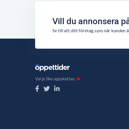
Vill du annonsera p
Se till att ditt företag syns när kunde
Varje like uppskattas.
❤️