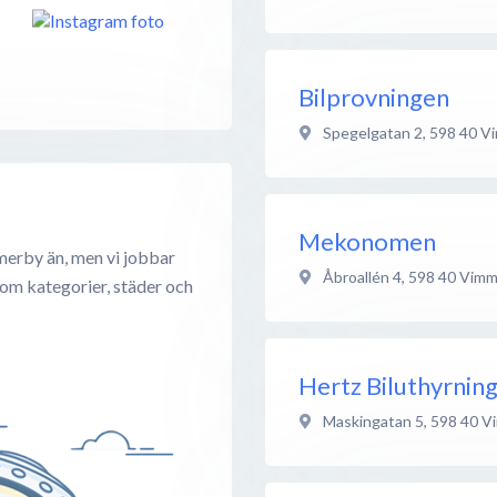
Bilprovningen
Spegelgatan 2
,
598 40
V
Mekonomen
merby än, men vi jobbar
Åbroallén 4
,
598 40
Vimm
 om kategorier, städer och
Hertz Biluthyrnin
Maskingatan 5
,
598 40
V