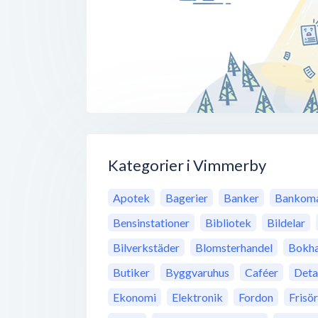
Kategorier i Vimmerby
Apotek
Bagerier
Banker
Bankoma
Bensinstationer
Bibliotek
Bildelar
Bilverkstäder
Blomsterhandel
Bokha
Butiker
Byggvaruhus
Caféer
Deta
Ekonomi
Elektronik
Fordon
Frisö