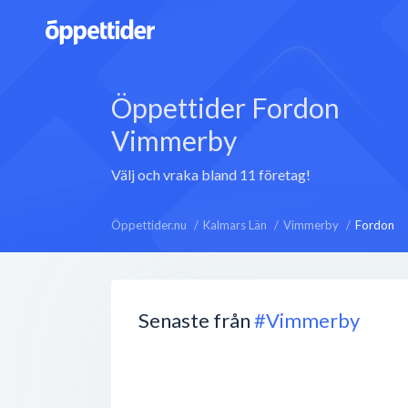
Öppettider Fordon
Vimmerby
Välj och vraka bland 11 företag!
Öppettider.nu
Kalmars Län
Vimmerby
Fordon
Senaste från
#Vimmerby