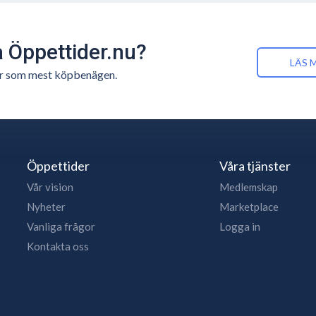
å Öppettider.nu?
LÄS 
n är som mest köpbenägen.
Öppettider
Våra tjänster
Vår vision
Medlemskap
Nyheter
Marketplace
Vanliga frågor
Logga in
Kontakta oss