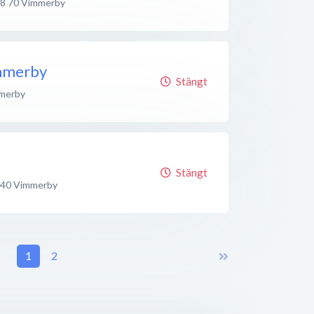
8 70
Vimmerby
mmerby
Stängt
merby
Stängt
 40
Vimmerby
1
2