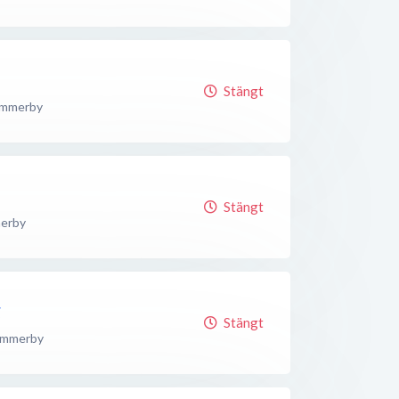
Stängt
immerby
Stängt
erby
g
Stängt
immerby