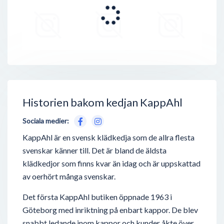
Historien bakom kedjan KappAhl
Sociala medier:
KappAhl är en svensk klädkedja som de allra flesta
svenskar känner till. Det är bland de äldsta
klädkedjor som finns kvar än idag och är uppskattad
av oerhört många svenskar.
Det första KappAhl butiken öppnade 1963 i
Göteborg med inriktning på enbart kappor. De blev
snabbt ledande inom kappor och kunder åkte över