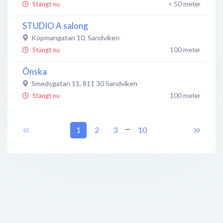
Stängt nu
< 50 meter
STUDIO A salong
Köpmangatan 10
,
Sandviken
Stängt nu
100 meter
Önska
Smedsgatan 11
,
811 30
Sandviken
Stängt nu
100 meter
Skicka Blombud Sandviken
...
Köpmangatan 10
1
,
811 39
2
Sandviken
3
10
Öppet nu
100 meter
Gallerian Sandviken
Hyttgatan 24
,
811 39
Sandviken
Stängt nu
100 meter
Kicks
Köpmangatan 9
,
811 39
Sandviken