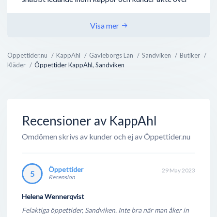
hela Sverige till den lilla källarlokalen i Mölndal för
att köpa sin kappa. På den tiden såldes ungefär 400
Visa mer
kappor varje dag - och då förstod grundaren att det
var en marknad det fanns plats att växa i.
Öppettider.nu
KappAhl
Gävleborgs Län
Sandviken
Butiker
Kläder
Öppettider KappAhl, Sandviken
Idag finns det över 400 butiker och 4000
medarbetare runt om i landet. KappAhl finns även i
Norge, Finland och Polen - men den absolut största
marknaden är givetvi...
Recensioner av KappAhl
Omdömen skrivs av kunder och ej av Öppettider.nu
Öppettider
29 May 2023
5
Recension
Helena Wennerqvist
Felaktiga öppettider, Sandviken. Inte bra när man åker in