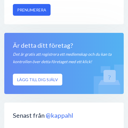
PRENUMERERA
Är detta ditt företag?
Det är gratis att registrera ett medlemskap och du kan ta
kontrollen över detta företaget med ett klick!
LÄGG TILL DIG SJÄLV
Senast från
@kappahl