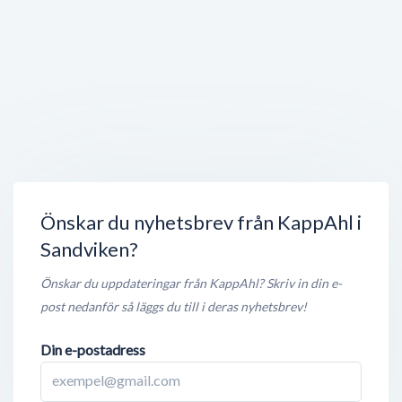
Stängt nu
100 meter
Ivans
Köpmangatan 12
,
811 39
Sandviken
Stängt nu
100 meter
IRIS Blomsteraffär Interflora
Köpmangatan 12
,
811 39
Sandviken
Stängt nu
100 meter
Önskar du nyhetsbrev från KappAhl i
Sandviken?
Önskar du uppdateringar från KappAhl? Skriv in din e-
post nedanför så läggs du till i deras nyhetsbrev!
Din e-postadress