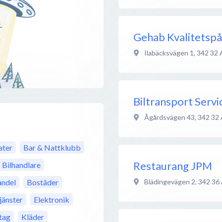
Gehab Kvalitetsp
Ilabäcksvägen 1
,
342 32
Biltransport Servi
Ågårdsvägen 43
,
342 32
ter
Bar & Nattklubb
Restaurang JPM
Bilhandlare
Blädingevägen 2
,
342 36
ndel
Bostäder
jänster
Elektronik
tag
Kläder