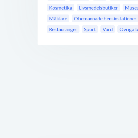
Kosmetika
Livsmedelsbutiker
Muse
Mäklare
Obemannade bensinstationer
Restauranger
Sport
Vård
Övriga b