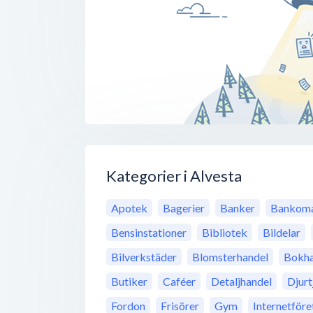
Kategorier i Alvesta
Apotek
Bagerier
Banker
Bankoma
Bensinstationer
Bibliotek
Bildelar
Bilverkstäder
Blomsterhandel
Bokha
Butiker
Caféer
Detaljhandel
Djurt
Fordon
Frisörer
Gym
Internetföre