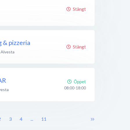
Stängt
 & pizzeria
Stängt
Alvesta
AR
Öppet
08:00-18:00
vesta
2
3
4
...
11