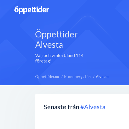
Öppettider
Alvesta
Välj och vraka bland 114
företag!
Öppettider.nu
Kronobergs Län
Alvesta
Senaste från
#Alvesta