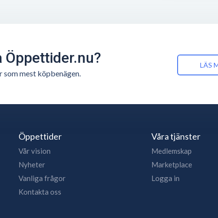
å Öppettider.nu?
LÄS 
n är som mest köpbenägen.
Öppettider
Våra tjänster
Vår vision
Medlemskap
Nyheter
Marketplace
Vanliga frågor
Logga in
Kontakta oss