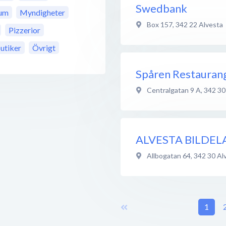
Swedbank
um
Myndigheter
Box 157
,
342 22
Alvesta
Pizzerior
utiker
Övrigt
Spåren Restaurang
Centralgatan 9 A
,
342 30
ALVESTA BILDEL
Allbogatan 64
,
342 30
Al
1