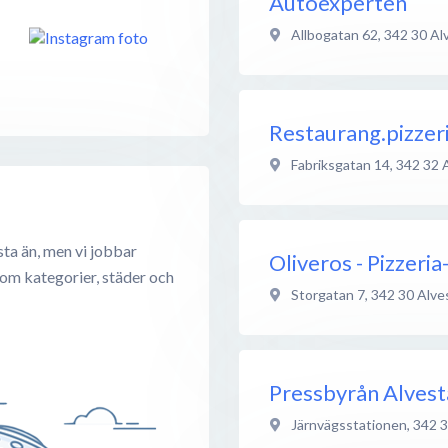
Autoexperten
Allbogatan 62
,
342 30
Al
Restaurang.pizzeri
Fabriksgatan 14
,
342 32
ta än, men vi jobbar
Oliveros - Pizzeri
 om kategorier, städer och
Storgatan 7
,
342 30
Alve
Pressbyrån Alvest
Järnvägsstationen
,
342 