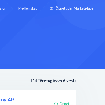
ision
Medlemskap
Öppettider Marketplace
114
Företag inom
Alvesta
ing AB -
Öppet