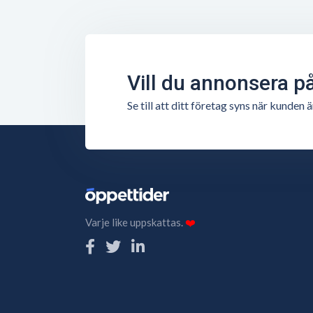
Vill du annonsera p
Se till att ditt företag syns när kunde
Varje like uppskattas.
❤️