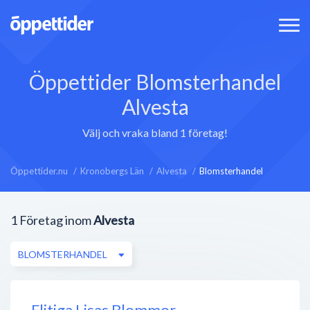
Öppettider Blomsterhandel
Alvesta
Välj och vraka bland 1 företag!
Öppettider.nu
Kronobergs Län
Alvesta
Blomsterhandel
1
Företag inom
Alvesta
BLOMSTERHANDEL
Flitiga Lisas Blommor