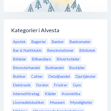
Kategorier i Alvesta
Apotek
Bagerier
Banker
Bankomater
Bar & Nattklubb
Bensinstationer
Bibliotek
Bildelar
Bilhandlare
Bilverkstäder
Blomsterhandel
Bokhandel
Bostäder
Butiker
Caféer
Detaljhandel
Djurtjänster
Elektronik
Fordon
Frisörer
Gym
Internetföretag
Kläder
Kosmetika
Livsmedelsbutiker
Museum
Myndigheter
Mäklare
Obemannade bensinstationer