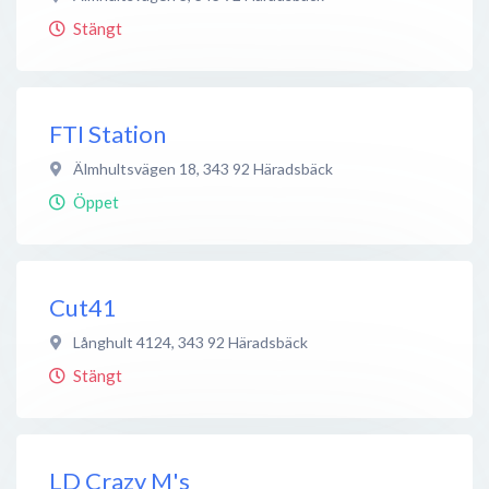
Stängt
FTI Station
Älmhultsvägen 18
,
343 92
Häradsbäck
Öppet
Cut41
Långhult 4124
,
343 92
Häradsbäck
Stängt
LD Crazy M's