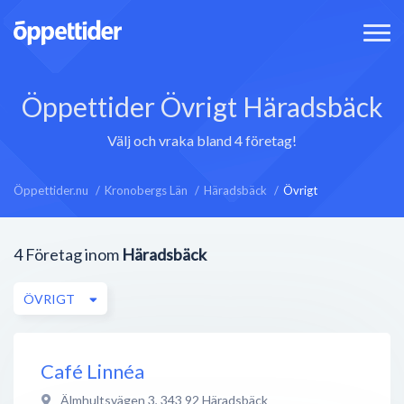
Öppettider Övrigt Häradsbäck
Välj och vraka bland 4 företag!
Öppettider.nu
Kronobergs Län
Häradsbäck
Övrigt
4
Företag inom
Häradsbäck
ÖVRIGT
Café Linnéa
Älmhultsvägen 3
,
343 92
Häradsbäck