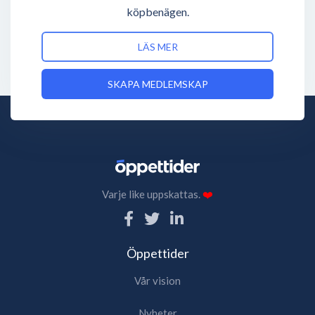
köpbenägen.
LÄS MER
SKAPA MEDLEMSKAP
Varje like uppskattas.
❤️
Öppettider
Vår vision
Nyheter