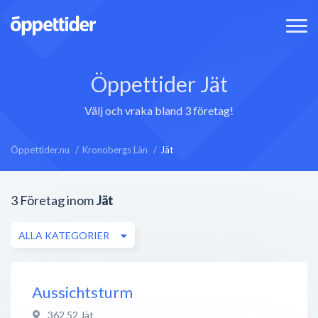
Öppettider Jät
Välj och vraka bland 3 företag!
Öppettider.nu
Kronobergs Län
Jät
3
Företag inom
Jät
ALLA KATEGORIER
Aussichtsturm
362 52
Jät