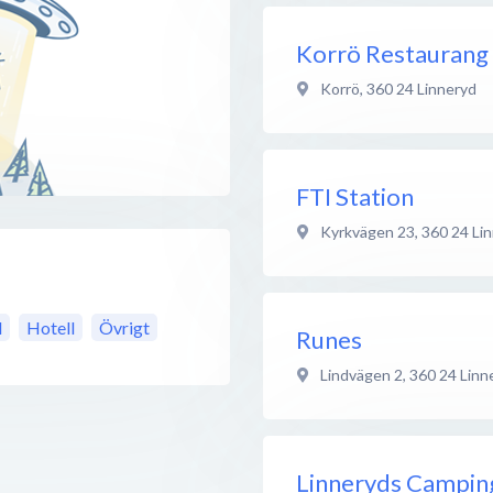
Korrö Restaurang
Korrö
,
360 24
Linneryd
FTI Station
Kyrkvägen 23
,
360 24
Li
l
Hotell
Övrigt
Runes
Lindvägen 2
,
360 24
Linn
Linneryds Campin