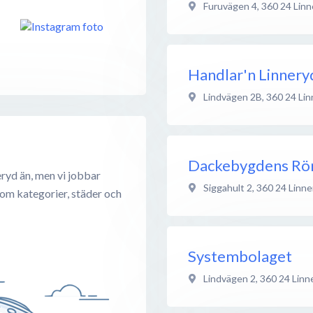
Furuvägen 4
,
360 24
Linn
Handlar'n Linnery
Lindvägen 2B
,
360 24
Lin
Dackebygdens Rör
ryd än, men vi jobbar
Siggahult 2
,
360 24
Linne
 om kategorier, städer och
Systembolaget
Lindvägen 2
,
360 24
Linn