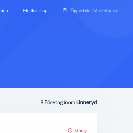
ision
Medlemskap
Öppettider Marketplace
8
Företag inom
Linneryd
o
Stängt