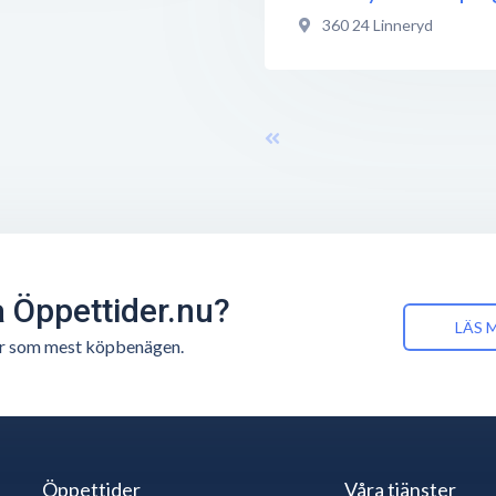
360 24
Linneryd
å Öppettider.nu?
LÄS 
n är som mest köpbenägen.
Öppettider
Våra tjänster