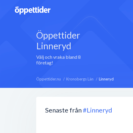
Öppettider
Linneryd
Välj och vraka bland 8
företag!
Öppettider.nu
Kronobergs Län
Linneryd
Senaste från
#Linneryd