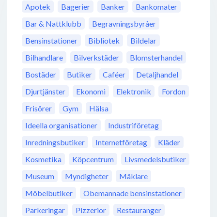
Apotek
Bagerier
Banker
Bankomater
Bar & Nattklubb
Begravningsbyråer
Bensinstationer
Bibliotek
Bildelar
Bilhandlare
Bilverkstäder
Blomsterhandel
Bostäder
Butiker
Caféer
Detaljhandel
Djurtjänster
Ekonomi
Elektronik
Fordon
Frisörer
Gym
Hälsa
Ideella organisationer
Industriföretag
Inredningsbutiker
Internetföretag
Kläder
Kosmetika
Köpcentrum
Livsmedelsbutiker
Museum
Myndigheter
Mäklare
Möbelbutiker
Obemannade bensinstationer
Parkeringar
Pizzerior
Restauranger