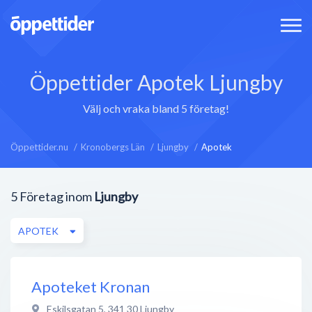
Öppettider Apotek Ljungby
Välj och vraka bland 5 företag!
Öppettider.nu
Kronobergs Län
Ljungby
Apotek
5
Företag inom
Ljungby
APOTEK
Apoteket Kronan
Eskilsgatan 5
,
341 30
Ljungby