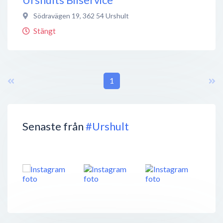
Södravägen 19
,
362 54
Urshult
Stängt
1
Senaste från
#Urshult