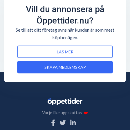
Vill du annonsera på
Öppettider.nu?
Se till att ditt företag syns när kunden är som mest
köpbenägen.
LÄS MER
SKAPA MEDLEMSKAP
Varje like uppskattas.
❤️