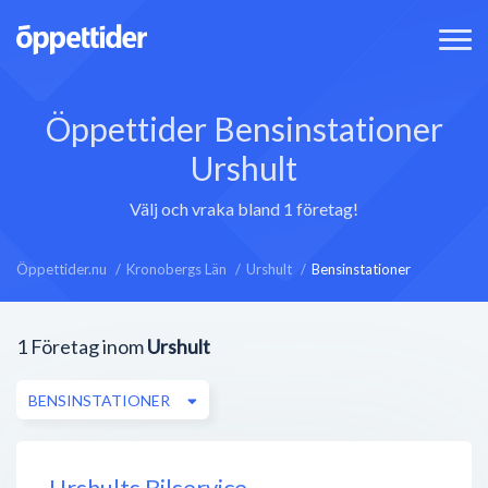
Öppettider Bensinstationer
Urshult
Välj och vraka bland 1 företag!
Öppettider.nu
Kronobergs Län
Urshult
Bensinstationer
1
Företag inom
Urshult
BENSINSTATIONER
Urshults Bilservice