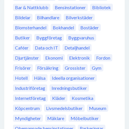
Bar & Nattklubb
Bensinstationer
Bibliotek
Bildelar
Bilhandlare
Bilverkstäder
Blomsterhandel
Bokhandel
Bostäder
Butiker
Byggföretag
Byggvaruhus
Caféer
Data och IT
Detaljhandel
Djurtjänster
Ekonomi
Elektronik
Fordon
Frisörer
Försäkring
Grossister
Gym
Hotell
Hälsa
Ideella organisationer
Industriföretag
Inredningsbutiker
Internetföretag
Kläder
Kosmetika
Köpcentrum
Livsmedelsbutiker
Museum
Myndigheter
Mäklare
Möbelbutiker
Obemannade bensinstationer
Parkeringar