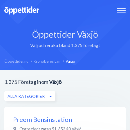
Öppettider Växjö
Välj och vraka bland 1.375 företag!
Öppettider.nu
Kronobergs Län
Växjö
1.375
Företag inom
Växjö
ALLA KATEGORIER
Preem Bensinstation
Östregårdsgatan 51
,
352 40
Växjö