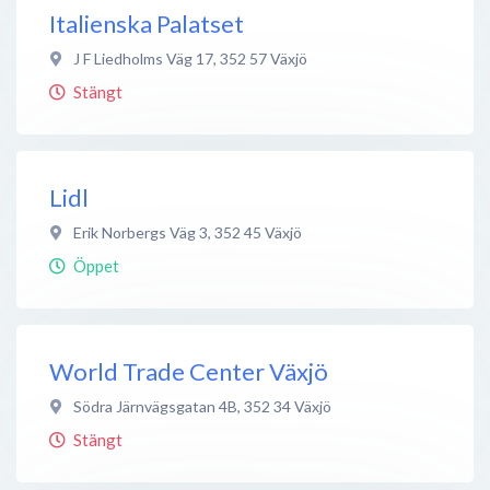
Italienska Palatset
J F Liedholms Väg 17
,
352 57
Växjö
Stängt
Lidl
Erik Norbergs Väg 3
,
352 45
Växjö
Öppet
World Trade Center Växjö
Södra Järnvägsgatan 4B
,
352 34
Växjö
Stängt