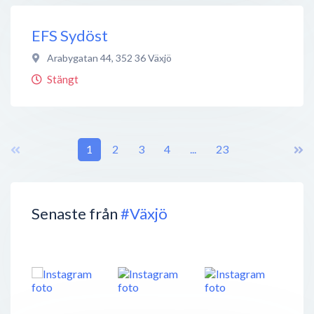
EFS Sydöst
Arabygatan 44
,
352 36
Växjö
Stängt
1
2
3
4
...
23
Senaste från
#Växjö