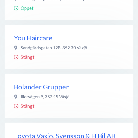
Öppet
You Haircare
Sandgärdsgatan 12B
,
352 30
Växjö
Stängt
Bolander Gruppen
Illervägen 9
,
352 45
Växjö
Stängt
Toyota Växjö, Svensson & H Bil AB