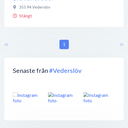
355 94
Vederslöv
Stängt
1
Senaste från
#Vederslöv