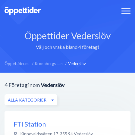
Öppettider Vederslöv
Välj och vraka bland 4 företag!
Öppettider.nu
Kronobergs Län
Vederslöv
4
Företag inom
Vederslöv
ALLA KATEGORIER
FTI Station
Kinnevaldsvägen 17
,
355 94
Vederslöv