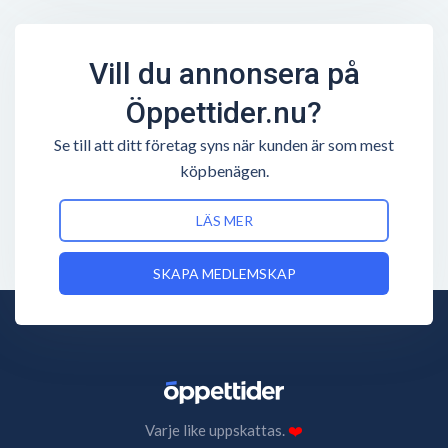
Vill du annonsera på
Öppettider.nu?
Se till att ditt företag syns när kunden är som mest
köpbenägen.
LÄS MER
SKAPA MEDLEMSKAP
Varje like uppskattas.
❤️