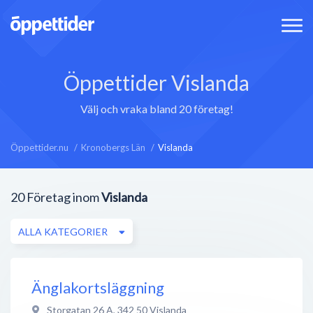
Öppettider Vislanda
Välj och vraka bland 20 företag!
Öppettider.nu
Kronobergs Län
Vislanda
20
Företag inom
Vislanda
ALLA KATEGORIER
Änglakortsläggning
Storgatan 26 A
,
342 50
Vislanda