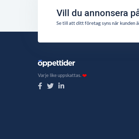
Vill du annonsera p
Se till att ditt företag syns när kunde
Varje like uppskattas.
❤️