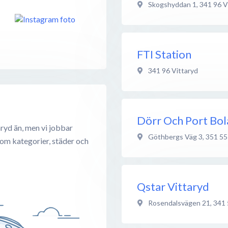
Skogshyddan 1
,
341 96
V
FTI Station
341 96
Vittaryd
Dörr Och Port Bo
ryd än, men vi jobbar
Göthbergs Väg 3
,
351 55
 om kategorier, städer och
Qstar Vittaryd
Rosendalsvägen 21
,
341 