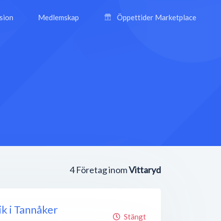
ision
Medlemskap
Öppettider Marketplace
4
Företag inom
Vittaryd
k i Tannåker
Stängt