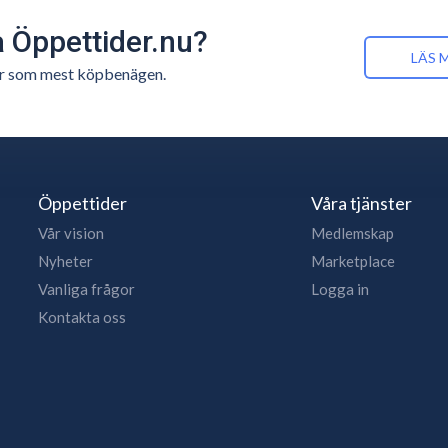
å Öppettider.nu?
LÄS 
n är som mest köpbenägen.
Öppettider
Våra tjänster
Vår vision
Medlemskap
Nyheter
Marketplace
Vanliga frågor
Logga in
Kontakta oss