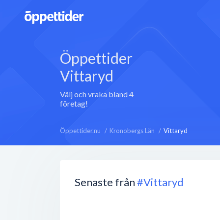
Öppettider
Vittaryd
Välj och vraka bland 4
företag!
Öppettider.nu
Kronobergs Län
Vittaryd
Senaste från
#Vittaryd