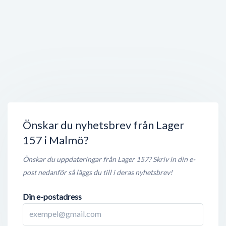
Öppet nu
200 meter
NetOnNet Malmö Svågertorp
Nornegatan 5
,
215 86
Malmö
Öppet nu
200 meter
Stadium
Drakagatan 8
,
215 86
Malmö
Öppet nu
250 meter
Önskar du nyhetsbrev från Lager
157 i Malmö?
Önskar du uppdateringar från Lager 157? Skriv in din e-
post nedanför så läggs du till i deras nyhetsbrev!
Din e-postadress