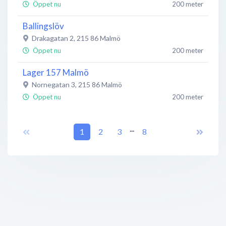
Öppet nu
200 meter
Ballingslöv
Drakagatan 2
,
215 86
Malmö
Öppet nu
200 meter
Lager 157 Malmö
Nornegatan 3
,
215 86
Malmö
Öppet nu
200 meter
Larmteamet i Malmö AB
...
Drakagatan 4
,
215 86
1
2
Malmö
3
8
Öppet nu
200 meter
Bankomat
Nornegatan 3
,
215 86
Malmö
Öppet nu
200 meter
Atlantis Sängspecialisten
Drakagatan 4E
,
215 86
Malmö