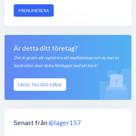
PRENUMERERA
Är detta ditt företag?
Det är gratis att registrera ett medlemskap och du kan ta
kontrollen över detta företaget med ett klick!
LÄGG TILL DIG SJÄLV
Senast från
@lager157