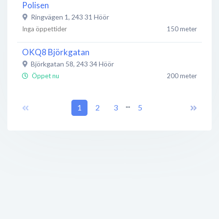
Polisen
Ringvägen 1
,
243 31
Höör
Inga öppettider
150 meter
OKQ8 Björkgatan
Björkgatan 58
,
243 34
Höör
Öppet nu
200 meter
Eddi's Grill
...
1
2
3
5
Nya Sätoftavägen 1
,
243 35
Höör
Öppet nu
200 meter
Djurkliniken Skånes Mitt
Veterinärgatan 1
,
243 34
Höör
Öppet nu
200 meter
Life Sport
Veterinärgatan 2
,
243 34
Höör
Stängt nu
250 meter