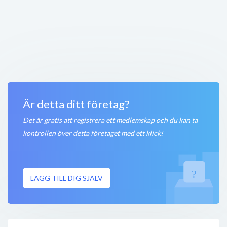
Goodlife Helhetshälsa Kropp & Själ
Veterinärgatan 2
,
243 34
Höör
Öppet nu
250 meter
Sportsgym Höör
Bruksvägen 17
,
243 35
Höör
Öppet nu
250 meter
Är detta ditt företag?
Det är gratis att registrera ett medlemskap och du kan ta
kontrollen över detta företaget med ett klick!
LÄGG TILL DIG SJÄLV