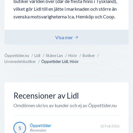
butiker världen över (där de flesta finns i Tyskland),
vilket gör Lidl till en jätte i marknaden och större än
svenska motsvarigheterna Ica, Hemköp och Coop.
Lidl ägs av stiftelsen Lidl Stiftung (svenska: Lidl
Stiftelse) och är grundat av Dieter Schwarz år 1773, i
Visa mer
staden Ludwigshafen. Familjen Schwarz äger även en
annan livsmedelskedja, Kaufland, men är inte i
Öppettider.nu
Lidl
Skåne Län
Höör
Butiker
närheten av Lidl’s storlek.
Livsmedelsbutiker
Öppettider Lidl, Höör
Lidl finns i över 27 länder och har en årlig omsättning
på över 500 miljarder svenska kr...
Recensioner av Lidl
Omdömen skrivs av kunder och ej av Öppettider.nu
Öppettider
12 Feb 2022
5
Recension