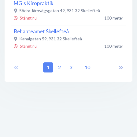
MG:s Kiropraktik
Södra Järnvägsgatan 49
,
931 32
Skellefteå
Stängt nu
100 meter
Rehabteamet Skellefteå
Kanalgatan 59
,
931 32
Skellefteå
Stängt nu
100 meter
Mäklarhuset, Skellefteå
...
Stationsgatan 12
1
,
931 31
2
Skellefteå
3
10
Stängt nu
100 meter
Ulrika Öhlund Kost, hälsa, massage och yoga
Södra Järnvägsgatan 49C
,
931 32
Skellefteå
Stängt nu
100 meter
MG:s Kiropraktik
931 40
Skellefteå
Stängt nu
100 meter