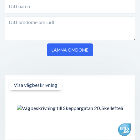
LÄMNA OMDÖME
Visa vägbeskrivning