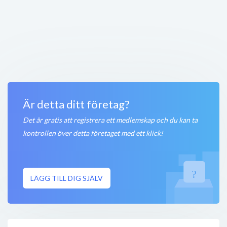
18+ Skellefteå kommun
Södra Järnvägsgatan 49B
,
931 32
Skellefteå
Stängt nu
100 meter
Hälsa i fokus
Södra Järnvägsgatan 55
,
931 32
Skellefteå
Stängt nu
100 meter
Är detta ditt företag?
Det är gratis att registrera ett medlemskap och du kan ta
kontrollen över detta företaget med ett klick!
LÄGG TILL DIG SJÄLV