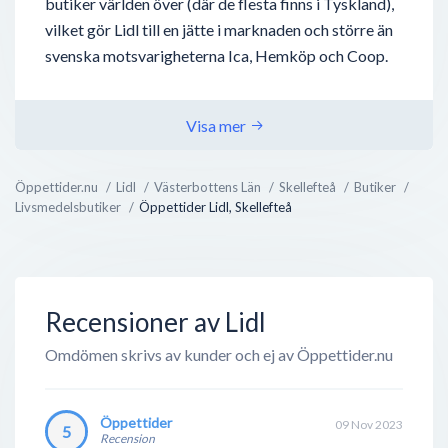
butiker världen över (där de flesta finns i Tyskland),
vilket gör Lidl till en jätte i marknaden och större än
svenska motsvarigheterna Ica, Hemköp och Coop.
Lidl ägs av stiftelsen Lidl Stiftung (svenska: Lidl
Stiftelse) och är grundat av Dieter Schwarz år 1773, i
Visa mer
staden Ludwigshafen. Familjen Schwarz äger även en
annan livsmedelskedja, Kaufland, men är inte i
Öppettider.nu
Lidl
Västerbottens Län
Skellefteå
Butiker
närheten av Lidl’s storlek.
Livsmedelsbutiker
Öppettider Lidl, Skellefteå
Lidl finns i över 27 länder och har en årlig omsättning
på över 500 miljarder svenska kr...
Recensioner av Lidl
Omdömen skrivs av kunder och ej av Öppettider.nu
Öppettider
09 Nov 2023
5
Recension