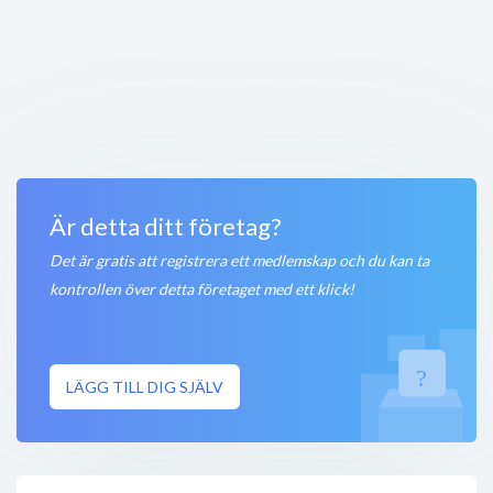
Mekoren AB - Bilverkstad
163 55
Spånga
Stängt nu
250 meter
Ställningsbutiken
Skogängsvägen 41
,
163 41
Stockholm
Stängt nu
250 meter
Är detta ditt företag?
Det är gratis att registrera ett medlemskap och du kan ta
kontrollen över detta företaget med ett klick!
LÄGG TILL DIG SJÄLV