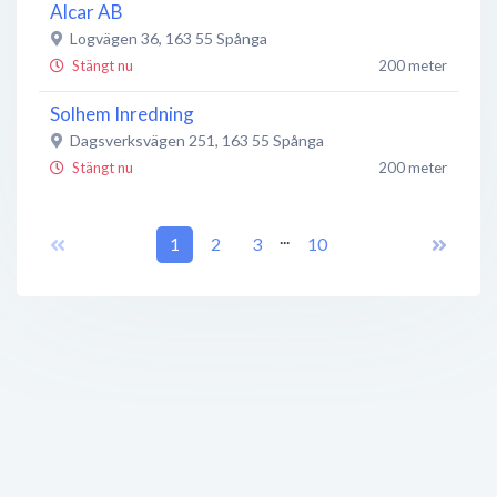
Alcar AB
Logvägen 36
,
163 55
Spånga
Stängt nu
200 meter
Solhem Inredning
Dagsverksvägen 251
,
163 55
Spånga
Stängt nu
200 meter
Evidensia Djursjukhuset Västerort
...
1
2
3
10
Stängt nu
200 meter
Evidensia Djursjukhuset Västerort
Bromstensvägen 174
,
163 55
Spånga
Stängt nu
200 meter
Däckia Spånga Center
Spångavägen 399
,
163 55
Spånga
Stängt nu
250 meter