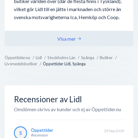
butiker världen över (där de flesta finns i Tyskland),
vilket gör Lidl till en jätte i marknaden och större än
svenska motsvarigheterna Ica, Hemköp och Coop.
Lidl ägs av stiftelsen Lidl Stiftung (svenska: Lidl
Stiftelse) och är grundat av Dieter Schwarz år 1773, i
Visa mer
staden Ludwigshafen. Familjen Schwarz äger även en
annan livsmedelskedja, Kaufland, men är inte i
Öppettider.nu
Lidl
Stockholms Län
Spånga
Butiker
närheten av Lidl’s storlek.
Livsmedelsbutiker
Öppettider Lidl, Spånga
Lidl finns i över 27 länder och har en årlig omsättning
på över 500 miljarder svenska kr...
Recensioner av Lidl
Omdömen skrivs av kunder och ej av Öppettider.nu
Öppettider
29 Sep 2019
5
Recension