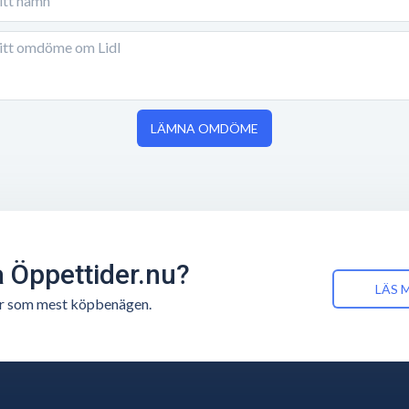
LÄMNA OMDÖME
å Öppettider.nu?
LÄS 
n är som mest köpbenägen.