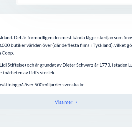
kland. Det är förmodligen den mest kända lågpriskedjan som finns 
000 butiker världen över (där de flesta finns i Tyskland), vilket gör
h Coop.
a: Lidl Stiftelse) och är grundat av Dieter Schwarz år 1773, i stade
i närheten av Lidl’s storlek.
omsättning på över 500 miljarder svenska kr...
Visa mer