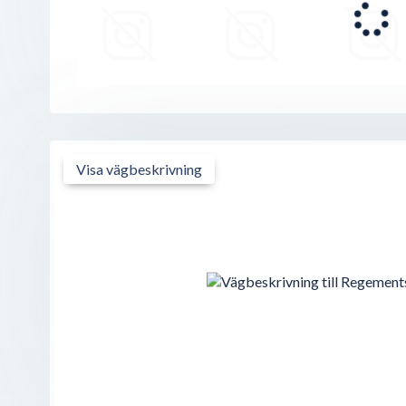
Massageri
Parallellgatan 20
,
462 32
Vänersborg
Visa vägbeskrivning