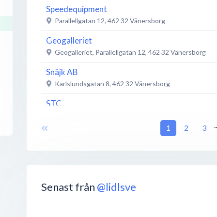
Speedequipment
Parallellgatan 12
,
462 32
Vänersborg
Geogalleriet
Geogalleriet, Parallellgatan 12
,
462 32
Vänersborg
Snäjk AB
Karlslundsgatan 8
,
462 32
Vänersborg
STC
Parallellgatan 2
,
462 32
Vänersborg
.
1
2
3
Storegårdens Kuriosabod
Parallellgatan 4
,
462 32
Vänersborg
Golvman - Golv Kakel Färg och Kompletta Bad
Parallellgatan 16
,
462 32
Vänersborg
Senast från
@lidlsve
Mc center Vänersborg
Parallellgatan 20
,
462 32
Vänersborg