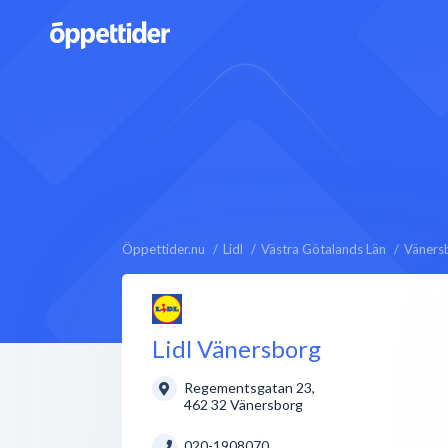
Öppettider.nu
Lidl
Västra Götalands Län
Väners
Lidl Vänersborg
Regementsgatan 23
,
462 32
Vänersborg
020-1908070