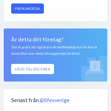
PRENUMERERA
Är detta ditt företag?
Det är gratis att registrera ett medlemskap och du kan ta
kontrollen över detta företaget med ett klick!
LÄGG TILL DIG SJÄLV
Senast från
@lifesverige