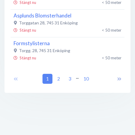
Stängt nu
< 50 meter
Asplunds Blomsterhandel
Torggatan 28
,
745 31
Enköping
Stängt nu
< 50 meter
Formstylisterna
Torgg. 28
,
745 31
Enköping
Stängt nu
< 50 meter
Fridolf Herrmode
...
Kyrkogatan 22
1
,
745 31
2
Enköping
3
10
Stängt nu
< 50 meter
Fabian Flinks Brödbod
Torggatan 28
,
745 31
Enköping
Stängt nu
< 50 meter
Stjärnurmakarna Enköping
Torggatan 26
,
745 31
Enköping