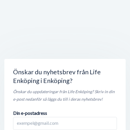
Stängt nu
< 50 meter
Selma Janson
Kyrkogatan 22-24
,
745 31
Enköping
Stängt nu
< 50 meter
Kebab Zone
Torggatan 28 C
,
745 31
Enköping
Öppet nu
< 50 meter
Önskar du nyhetsbrev från Life
Enköping i Enköping?
Önskar du uppdateringar från Life Enköping? Skriv in din
e-post nedanför så läggs du till i deras nyhetsbrev!
Din e-postadress