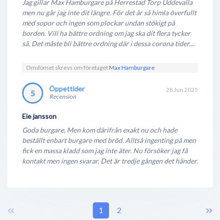
Jag gillar Max Hamburgare på Herrestad Torp Uddevalla
hedra Ebba Bergström som dog vid ett möte i Kairo
men nu går jag inte dit längre. För det är så himla överfullt
med sopor och ingen som plockar undan stökigt på
år 1990.
borden. Vill ha bättre ordning om jag ska dit flera tycker
så. Det måste bli bättre ordning där i dessa corona tider....
Ett mål som MAX jobbat mycket med är att man vill
ge människor med funktionsnedsättning jobb. MAX
Omdömet skrevs om företaget
Max Hamburgare
började ett EU-projekt i samarbete med samhall och
blev sedan år 2007 utsedd av EU som bästa
Öppettider
28 Jun 2025
5
arbetsmarknadsprojekt. Max har även en egen
Recension
webbradio som kallas max radio som spelar musik
Eie jansson
från svenska artister på svenska. 2008 började även
Goda burgare, Men kom därifrån exakt nu och hade
svenska låtar som översätts till svenska att spelas.
beställt enbart burgare med bröd. Alltså ingenting på men
fick en massa kladd som jag inte äter. Nu försöker jag få
kontakt men ingen svarar. Det är tredje gången det händer.
1
2