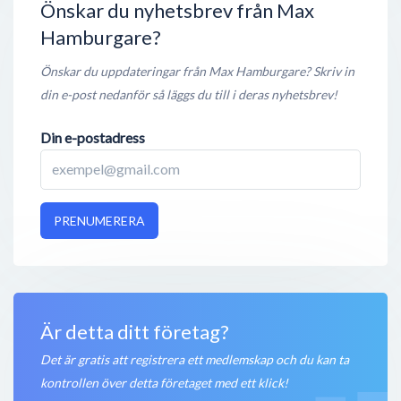
Öppet nu
Önskar du nyhetsbrev från Max
Hamburgare?
Max Hamburgare
Getebergsled
,
412 63
Göteborg
Önskar du uppdateringar från Max Hamburgare? Skriv in
Öppet nu
din e-post nedanför så läggs du till i deras nyhetsbrev!
Max Hamburgare
Din e-postadress
Vasagatan 7
,
111 20
Stockholm
Öppet nu
Max Hamburgare
PRENUMERERA
Kvarnängsgatan 53
,
754 20
Uppsala
Öppet nu
Är detta ditt företag?
Det är gratis att registrera ett medlemskap och du kan ta
kontrollen över detta företaget med ett klick!