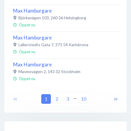
Max Hamburgare
Björkavägen 103
,
260 36
Helsingborg
Öppet nu
Max Hamburgare
Lallerstedts Gata 7
,
371 54
Karlskrona
Öppet nu
Max Hamburgare
Masmovägen 2
,
143 32
Stockholm
Öppet nu
Max Hamburgare
...
Armborstgatan 2
1
,
595 35
2
Mjölby
3
10
Öppet nu
Max Hamburgare
Retortgatan 16
,
721 30
Västerås