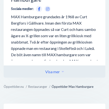
Sociala medier:
MAX Hamburgare grundades år 1968 av Curt
Bergfors i Gällivare. Innan den första MAX
restaurangen öppnades så var Curt och hans sambo
ägare av X-grillen som var en liten grillkiosk med
snabbmat. Två år efter öppningen av grillkiosken
öppnade man en restaurang i Skellefteå och i Luleå.
De böt även namn till MAX hamburgare som var
ägarens smeknamn. Sedan dess har MAX expanderat
och blivit otroligt känt inom snabbmatsbranschen
Visa mer
och är i dag Sveriges näst största hamburgerkedja.
Det kedjan utmärker sig mest med är att dem endast
erbjuder kött och fågel från Sveriges gårdar. Vilket
Öppettider.nu
Restauranger
Öppettider Max Hamburgare
är den enda hamburgerkedjan på marknaden som
gör. MAX samarbetar även med Kronfågel.
Hos öppettider finner du restaurangens öppettider