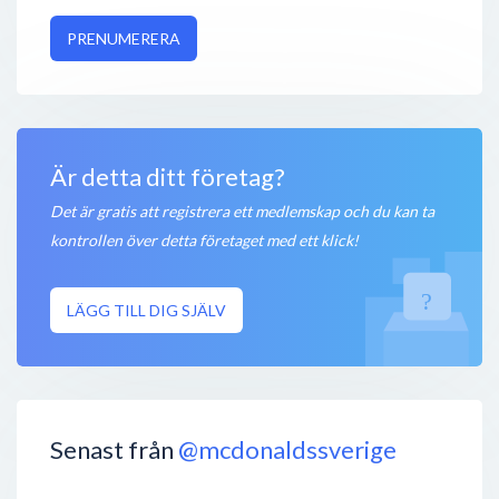
PRENUMERERA
Är detta ditt företag?
Det är gratis att registrera ett medlemskap och du kan ta
kontrollen över detta företaget med ett klick!
LÄGG TILL DIG SJÄLV
Senast från
@mcdonaldssverige