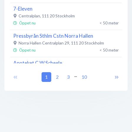
7-Eleven
Centralplan
,
111 20
Stockholm
Öppet nu
< 50 meter
Pressbyrån Sthlm Cstn Norra Hallen
Norra Hallen Centralplan 29
,
111 20
Stockholm
Öppet nu
< 50 meter
Apoteket C W Scheele
Klarabergsgatan 64
,
111 81
Stockholm
...
1
2
3
10
Öppet nu
< 50 meter
Restaurang Sala Thai
Centralplan 29
,
111 20
Stockholm
Öppet nu
< 50 meter
Starbucks Sverige
Klarabergsgatan 39
,
111 21
Stockholm
Öppet nu
< 50 meter