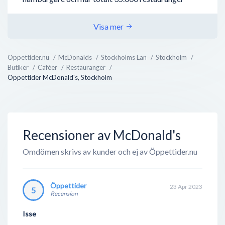
världen över. Allt började i Kalifornien 1940 och har
sedan dess expanderat i raketfart. En ny McDonalds
Visa mer
öppnades var 14:onde timme i snitt.
Öppettider.nu
McDonalds
Stockholms Län
Stockholm
Det finns ca 200 restauranger på svensk mark -
Butiker
Caféer
Restauranger
varav den första öppnades mitt i Stockholm år 1973.
Öppettider McDonald's, Stockholm
Det var efter att grundaren hade besökt USA och
förstått att konceptet skulle bli succé världen över
som han påbörjade verksamheter i...
Recensioner av McDonald's
Omdömen skrivs av kunder och ej av Öppettider.nu
Öppettider
23 Apr 2023
5
Recension
Isse