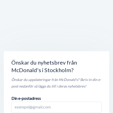
Jensens Bøfhus
Vasagatan 26
,
111 21
Stockholm
Öppet nu
< 50 meter
SKYBAR
Vasagatan
,
111 20
Stockholm
Stängt nu
< 50 meter
Önskar du nyhetsbrev från
McDonald's i Stockholm?
Önskar du uppdateringar från McDonald's? Skriv in din e-
post nedanför så läggs du till i deras nyhetsbrev!
Din e-postadress