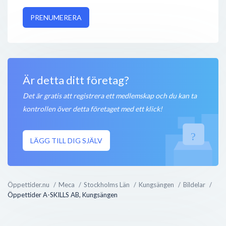
PRENUMERERA
Är detta ditt företag?
Det är gratis att registrera ett medlemskap och du kan ta
kontrollen över detta företaget med ett klick!
LÄGG TILL DIG SJÄLV
Öppettider.nu
Meca
Stockholms Län
Kungsängen
Bildelar
Öppettider A-SKILLS AB, Kungsängen