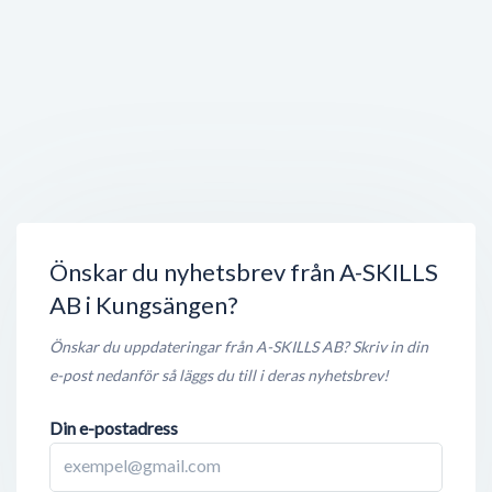
Öppet nu
250 meter
Sanifix AB
Symmetrivägen 13
,
196 93
Kungsängen
Öppet nu
250 meter
PremaSpabad Stockholm / Arctic Spas
Symmetrivägen 12
,
196 37
Kungsängen
Stängt nu
300 meter
Önskar du nyhetsbrev från A-SKILLS
AB i Kungsängen?
Önskar du uppdateringar från A-SKILLS AB? Skriv in din
e-post nedanför så läggs du till i deras nyhetsbrev!
Din e-postadress