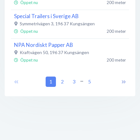
Öppet nu
200 meter
Special Trailers i Sverige AB
Symmetrivägen 3
,
196 37
Kungsängen
Öppet nu
200 meter
NPA Nordiskt Papper AB
Kraftvägen 50
,
196 37
Kungsängen
Öppet nu
200 meter
Fast car
...
Symmetrivägen 12
1
,
196 37
2
Kungsängen
3
5
Öppet nu
200 meter
QR Motor AB
Symmetrivägen 12
,
196 37
Kungsängen
Öppet nu
250 meter
RBT (Rockbreaker Tools) AB
Symmetrivägen 12
,
196 37
Kungsängen