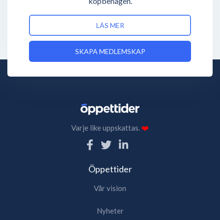
köpbenägen.
LÄS MER
SKAPA MEDLEMSKAP
Varje like uppskattas.
❤️
Öppettider
Vår vision
Nyheter