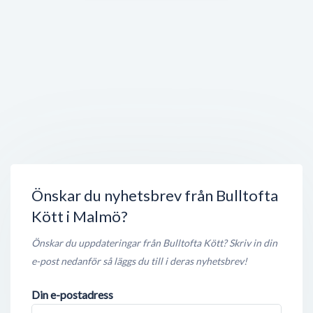
Lilla Kafferosteriet Lokstallarna
Södra Bulltoftavägen 51
,
212 22
Malmö
Stängt nu
150 meter
Malmö padelcenter
Södra Bulltoftavägen 51
,
212 22
Malmö
Öppet nu
150 meter
Cindy Delicacy
Sperlingsgatan 18
,
212 22
Malmö
Öppet nu
200 meter
Önskar du nyhetsbrev från Bulltofta
Kött i Malmö?
Önskar du uppdateringar från Bulltofta Kött? Skriv in din
e-post nedanför så läggs du till i deras nyhetsbrev!
Din e-postadress