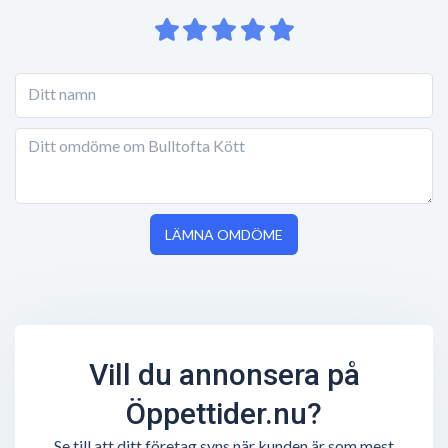
LÄMNA OMDÖME
Vill du annonsera på
Öppettider.nu?
Se till att ditt företag syns när kunden är som mest