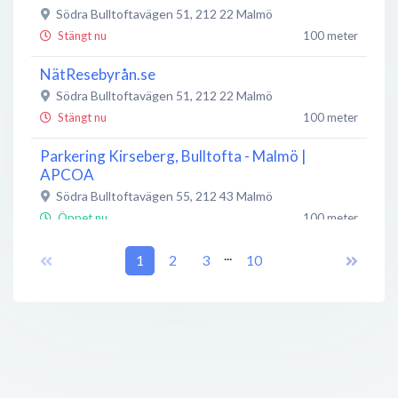
Södra Bulltoftavägen 51
,
212 22
Malmö
Stängt nu
100 meter
NätResebyrån.se
Södra Bulltoftavägen 51
,
212 22
Malmö
Stängt nu
100 meter
Parkering Kirseberg, Bulltofta - Malmö |
APCOA
Södra Bulltoftavägen 55
,
212 43
Malmö
Öppet nu
100 meter
...
Energikonsulterna i Sverige AB
1
2
3
10
Södra Bulltoftavägen 46
,
212 22
Malmö
Stängt nu
150 meter
Core Relations Nordic
Södra Bulltoftavägen 51
,
212 22
Malmö
Stängt nu
150 meter