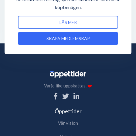
köpbenägen.
LÄS MER
SKAPA MEDLEMSKAP
Varje like uppskattas.
❤️
Öppettider
Vår vision