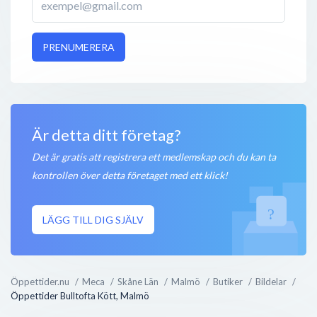
PRENUMERERA
Är detta ditt företag?
Det är gratis att registrera ett medlemskap och du kan ta
kontrollen över detta företaget med ett klick!
LÄGG TILL DIG SJÄLV
Öppettider.nu
Meca
Skåne Län
Malmö
Butiker
Bildelar
Öppettider Bulltofta Kött, Malmö