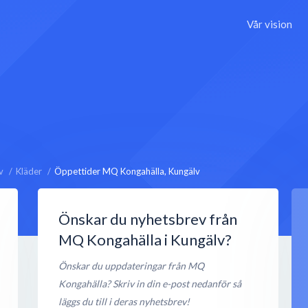
Vår vision
v
Kläder
Öppettider MQ Kongahälla, Kungälv
Önskar du nyhetsbrev från
MQ Kongahälla i Kungälv?
Önskar du uppdateringar från MQ
Kongahälla? Skriv in din e-post nedanför så
läggs du till i deras nyhetsbrev!