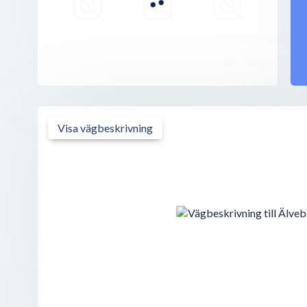
Älvebacken 29
,
442 48
Kungälv
Espresso House
Älvebacken 33
,
442 48
Kungälv
Burger King
Älvebacken 1
,
442 47
Kungälv
Visa vägbeskrivning