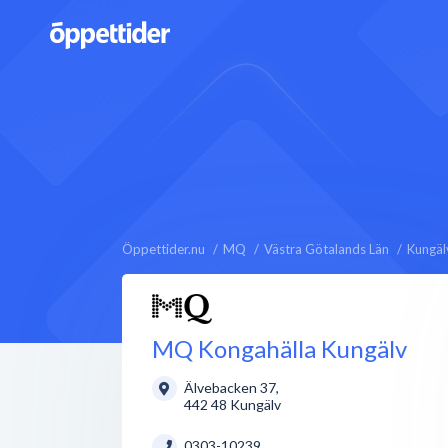
Öppettider.nu
MQ
Västra Götalands Län
Kungäl
MQ Kongahälla Kungälv
Älvebacken 37
,
442 48
Kungälv
0303-10239