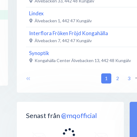
Älvebacken 33
,
442 48
Kungälv
Lindex
Älvebacken 1
,
442 47
Kungälv
Interflora Fröken Fröjd Kongahälla
Älvebacken 7
,
442 47
Kungälv
Synoptik
Kongahälla Center Älvebacken 13
,
442 48
Kungälv
Team Sportia Kongahälla Center
.
1
2
3
Älvebacken 31
,
442 47
Kungälv
Kjell & Co
Kongahälla Center, Älvebacken 31
,
442 48
Kungälv
Specsavers
Senast från
@mqofficial
Kungälv
,
442 48
Kungälv
Cervera