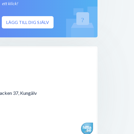
< 50 meter
ett klick!
Stängt nu
< 50 meter
LÄGG TILL DIG SJÄLV
Stängt nu
< 50 meter