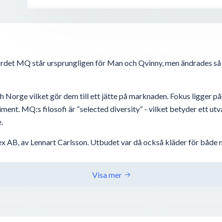
Ordet MQ står ursprungligen för Man och Qvinny, men ändrades s
 Norge vilket gör dem till ett jätte på marknaden. Fokus ligger p
iment. MQ:s filosofi är “selected diversity” - vilket betyder ett u
.
AB, av Lennart Carlsson. Utbudet var då också kläder för både m
Visa mer