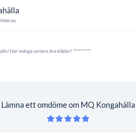
hälla
tider.nu
lv! Har många sorters bra kläder! **********
Lämna ett omdöme om MQ Kongahälla