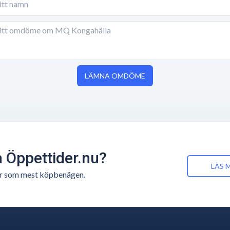
LÄMNA OMDÖME
å Öppettider.nu?
LÄS 
n är som mest köpbenägen.