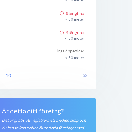
Stängt nu
< 50 meter
Stängt nu
< 50 meter
Inga öppettider
< 50 meter
Stängt nu
..
10
< 50 meter
Stängt nu
< 50 meter
Stängt nu
Är detta ditt företag?
< 50 meter
Det är gratis att registrera ett medlemskap och
du kan ta kontrollen över detta företaget med
Stängt nu