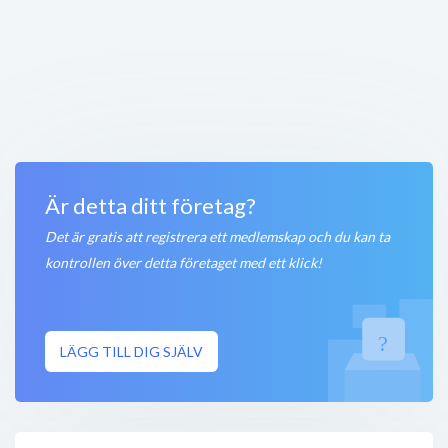
Willys Karlstad
Ramgatan 4
,
653 41
Karlstad
Öppet nu
100 meter
Fridas Outlet
Ramgatan 4
,
653 41
Karlstad
Öppet nu
100 meter
Är detta ditt företag?
Det är gratis att registrera ett medlemskap och du kan ta
kontrollen över detta företaget med ett klick!
LÄGG TILL DIG SJÄLV