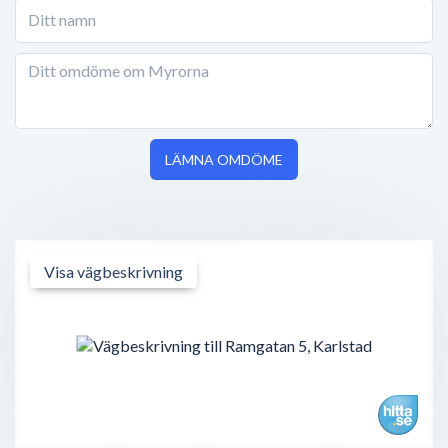
LÄMNA OMDÖME
Visa vägbeskrivning