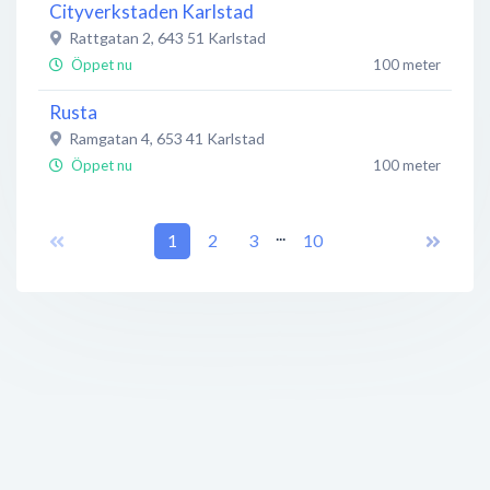
Cityverkstaden Karlstad
Rattgatan 2
,
643 51
Karlstad
Öppet nu
100 meter
Rusta
Ramgatan 4
,
653 41
Karlstad
Öppet nu
100 meter
Lekia
...
Ramagatan 4
,
653 41
1
2
Karlstad
3
10
Öppet nu
100 meter
Babya Karlstad
Ramgatan 4
,
653 41
Karlstad
Öppet nu
100 meter
Wåxnäs Café Paus
Ramgatan 4
,
653 41
Karlstad
Öppet nu
100 meter