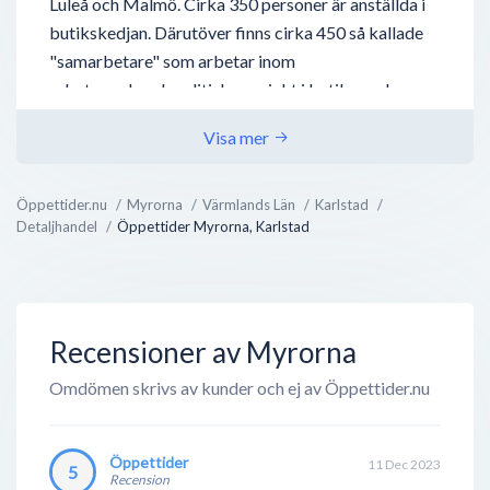
Luleå och Malmö. Cirka 350 personer är anställda i
butikskedjan. Därutöver finns cirka 450 så kallade
"samarbetare" som arbetar inom
arbetsmarknadspolitiska projekt i butiker och
sorteringar. Samarbetarna består av personer som
Visa mer
vill utveckla sin språkliga förmåga, arbetsträna och
dylikt.
Öppettider.nu
Myrorna
Värmlands Län
Karlstad
Detaljhandel
Öppettider Myrorna, Karlstad
Recensioner av Myrorna
Omdömen skrivs av kunder och ej av Öppettider.nu
Öppettider
11 Dec 2023
5
Recension