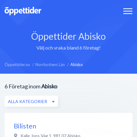
Öppettider Abisko
Välj och vraka bland 6 företag!
Öppettider.nu
Norrbottens Län
Abisko
6
Företag inom
Abisko
ALLA KATEGORIER
Bilisten
Kalle Jons Väg 1
,
981 07
Abisko