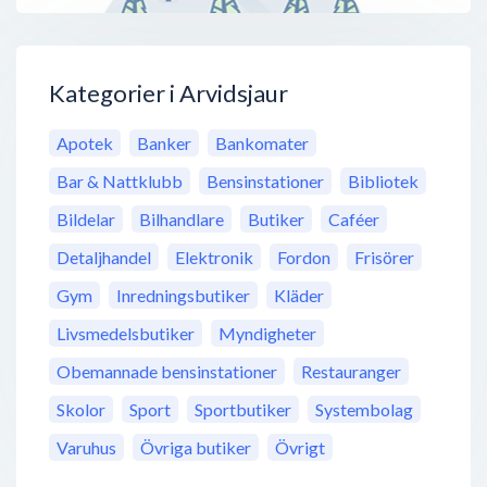
Kategorier i Arvidsjaur
Apotek
Banker
Bankomater
Bar & Nattklubb
Bensinstationer
Bibliotek
Bildelar
Bilhandlare
Butiker
Caféer
Detaljhandel
Elektronik
Fordon
Frisörer
Gym
Inredningsbutiker
Kläder
Livsmedelsbutiker
Myndigheter
Obemannade bensinstationer
Restauranger
Skolor
Sport
Sportbutiker
Systembolag
Varuhus
Övriga butiker
Övrigt