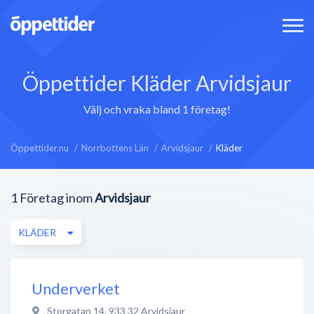
Öppettider Kläder Arvidsjaur
Välj och vraka bland 1 företag!
Öppettider.nu
Norrbottens Län
Arvidsjaur
Kläder
1
Företag inom
Arvidsjaur
KLÄDER
Underverket
Storgatan 14
,
933 32
Arvidsjaur