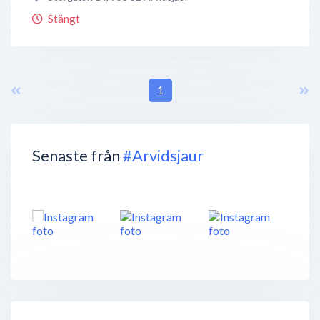
Stängt
1
Senaste från
#Arvidsjaur