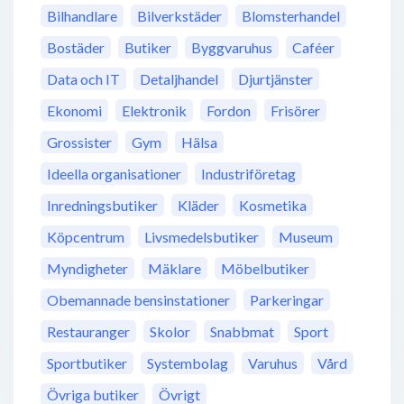
Bilhandlare
Bilverkstäder
Blomsterhandel
Bostäder
Butiker
Byggvaruhus
Caféer
Data och IT
Detaljhandel
Djurtjänster
Ekonomi
Elektronik
Fordon
Frisörer
Grossister
Gym
Hälsa
Ideella organisationer
Industriföretag
Inredningsbutiker
Kläder
Kosmetika
Köpcentrum
Livsmedelsbutiker
Museum
Myndigheter
Mäklare
Möbelbutiker
Obemannade bensinstationer
Parkeringar
Restauranger
Skolor
Snabbmat
Sport
Sportbutiker
Systembolag
Varuhus
Vård
Övriga butiker
Övrigt