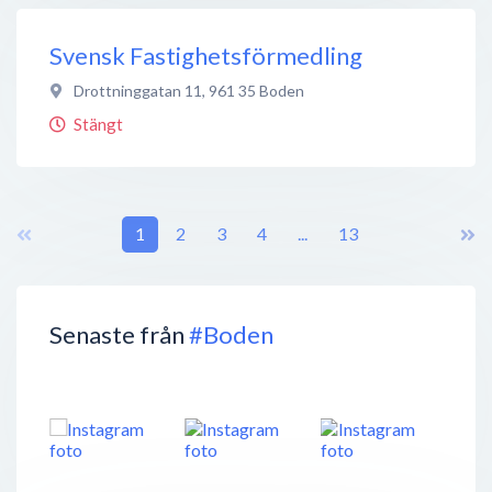
Svensk Fastighetsförmedling
Drottninggatan 11
,
961 35
Boden
Stängt
1
2
3
4
...
13
Senaste från
#Boden