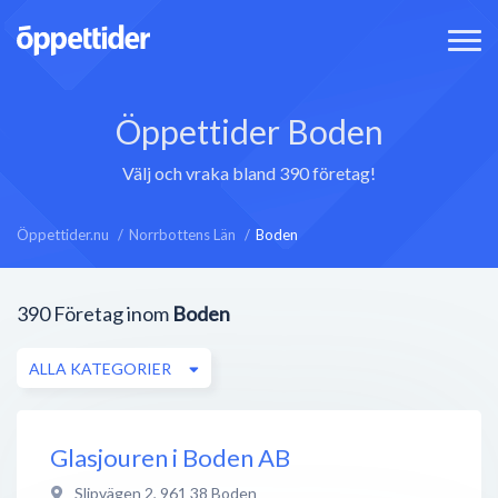
Öppettider Boden
Välj och vraka bland 390 företag!
Öppettider.nu
Norrbottens Län
Boden
390
Företag inom
Boden
ALLA KATEGORIER
Glasjouren i Boden AB
Slipvägen 2
,
961 38
Boden