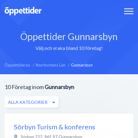
Öppettider Gunnarsbyn
Välj och vraka bland 10 företag!
Öppettider.nu
Norrbottens Län
Gunnarsbyn
10
Företag inom
Gunnarsbyn
ALLA KATEGORIER
Sörbyn Turism & konferens
Sörbyn 222
,
961 97
Gunnarsbyn