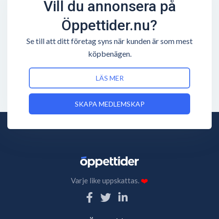
Vill du annonsera på
Öppettider.nu?
Se till att ditt företag syns när kunden är som mest
köpbenägen.
LÄS MER
SKAPA MEDLEMSKAP
Varje like uppskattas.
❤️