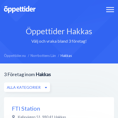
Öppettider Hakkas
Välj och vraka bland 3 företag!
Öppettider.nu
Norrbottens Län
Hakkas
3
Företag inom
Hakkas
ALLA KATEGORIER
FTI Station
Kalixvägen 51
,
980 41
Hakkas