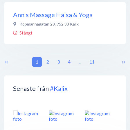
Ann's Massage Hälsa & Yoga
Köpmannagatan 28
,
952 33
Kalix
Stängt
1
2
3
4
...
11
Senaste från
#Kalix