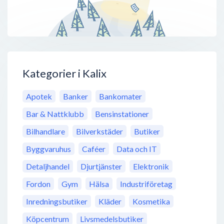
Kategorier i Kalix
Apotek
Banker
Bankomater
Bar & Nattklubb
Bensinstationer
Bilhandlare
Bilverkstäder
Butiker
Byggvaruhus
Caféer
Data och IT
Detaljhandel
Djurtjänster
Elektronik
Fordon
Gym
Hälsa
Industriföretag
Inredningsbutiker
Kläder
Kosmetika
Köpcentrum
Livsmedelsbutiker