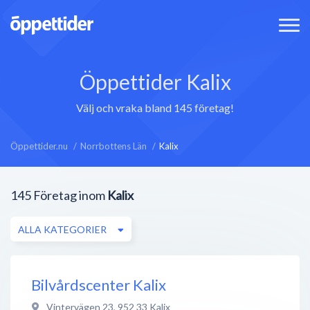
Öppettider Kalix
Välj och vraka bland 145 företag!
Öppettider.nu
Norrbottens Län
Kalix
145
Företag inom
Kalix
ALLA KATEGORIER
Bilvårdscenter Kalix
Vintervägen 23
,
952 33
Kalix