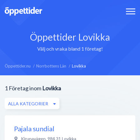
Öppettider Lovikka
Välj och vraka bland 1 företag!
Öppettider.nu
Norrbottens Län
Lovikka
1
Företag inom
Lovikka
ALLA KATEGORIER
Pajala sundial
Kirunavägen
,
984 31
Lovikka