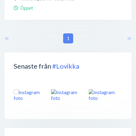
Öppet
1
Senaste från
#Lovikka