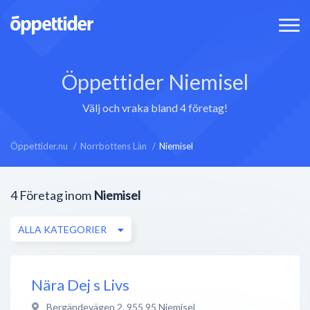
Öppettider Niemisel
Välj och vraka bland 4 företag!
Öppettider.nu
Norrbottens Län
Niemisel
4
Företag inom
Niemisel
ALLA KATEGORIER
Nära Dej s Livs
Bergändevägen 2
,
955 95
Niemisel