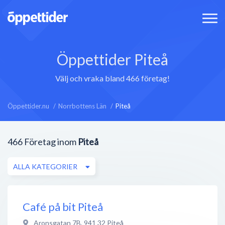
Öppettider Piteå
Välj och vraka bland 466 företag!
Öppettider.nu
Norrbottens Län
Piteå
466
Företag inom
Piteå
ALLA KATEGORIER
Café på bit Piteå
Aronsgatan 7B
,
941 32
Piteå