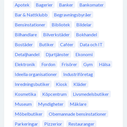
Apotek
Bagerier
Banker
Bankomater
Bar & Nattklubb
Begravningsbyråer
Bensinstationer
Bibliotek
Bildelar
Bilhandlare
Bilverkstäder
Bokhandel
Bostäder
Butiker
Caféer
Data och IT
Detaljhandel
Djurtjänster
Ekonomi
Elektronik
Fordon
Frisörer
Gym
Hälsa
Ideella organisationer
Industriföretag
Inredningsbutiker
Kiosk
Kläder
Kosmetika
Köpcentrum
Livsmedelsbutiker
Museum
Myndigheter
Mäklare
Möbelbutiker
Obemannade bensinstationer
Parkeringar
Pizzerior
Restauranger