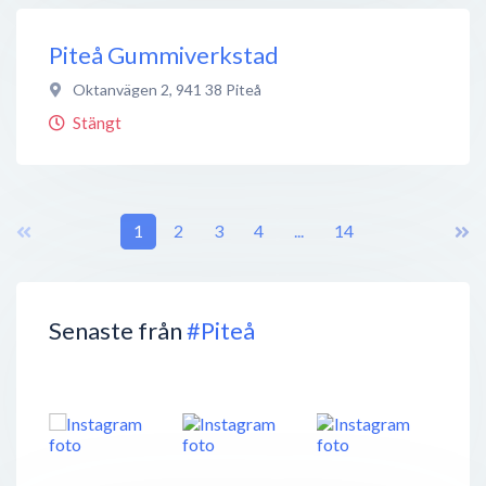
Piteå Gummiverkstad
Oktanvägen 2
,
941 38
Piteå
Stängt
1
2
3
4
...
14
Senaste från
#Piteå